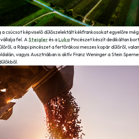
g a csúcsot képviselő dűlőszelektált kékfrankosokat egyelőre mé
vállalja fel. A
Steigler
és a
Luka
Pincészet készít dedikáltan bort
űlőről, a Ráspi pincészet a fertőrákosi meszes kopár dűlőről, vala
oldalán, vagyis Ausztriában is aktív Franz Weninger a Stein Sperner
dűlőkből.