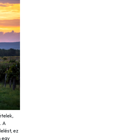
ételek,
. A
elést, ez
n egy