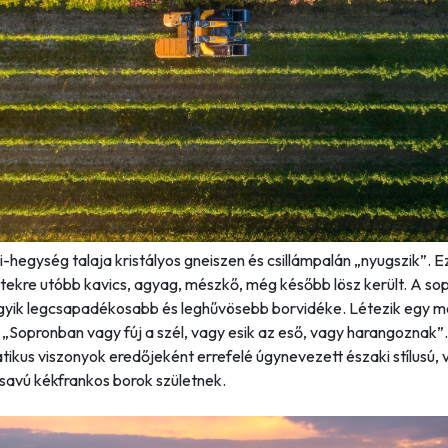
-hegység talaja kristályos gneiszen és csillámpalán „nyugszik”. E
ekre utóbb kavics, agyag, mészkő, még később lösz került. A sop
gyik legcsapadékosabb és leghűvösebb borvidéke. Létezik egy m
t
„Sopronban vagy fúj a szél, vagy esik az eső, vagy harangoznak”
atikus viszonyok eredőjeként errefelé úgynevezett északi stílusú, 
ó savú kékfrankos borok születnek.