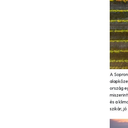
A Soproni
alapkőzet
ország e
miszerin
és a klim
szikár, j