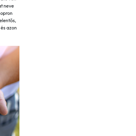
át neve
Sopron
elentős,
 és azon