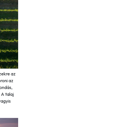
zekre az
roni az
ondás,
. A talaj
vagyis