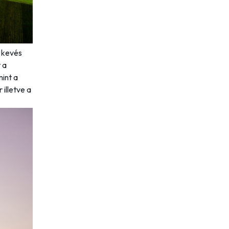
g kevés
 a
mint a
 illetve a