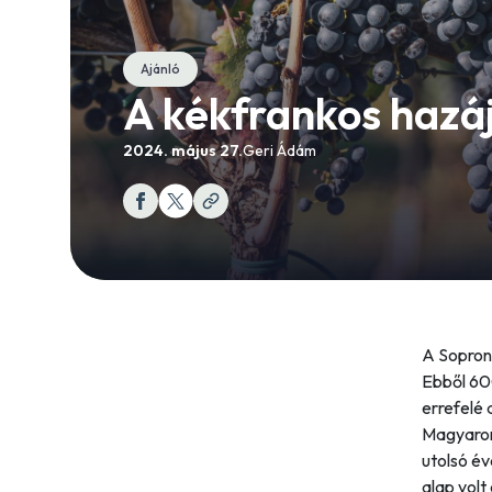
Ajánló
A kékfrankos hazá
2024. május 27.
Geri Ádám
A Sopron
Ebből 60
errefelé
Magyaror
utolsó év
alap volt