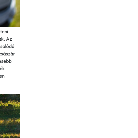
teni
ák. Az
csolódó
 császár
kesebb
dék
ben