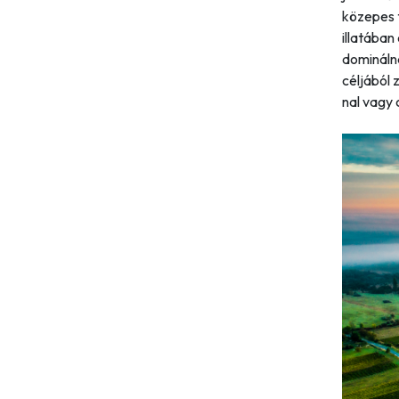
közepes t
illatában
dominálna
céljából 
nal vagy 