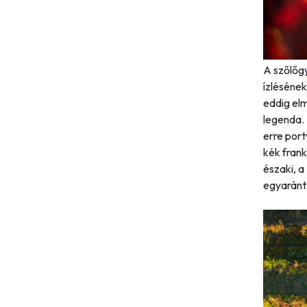
A szőlőgy
ízlésének
eddig el
legenda. 
erre port
kék frank
északi, a
egyaránt 