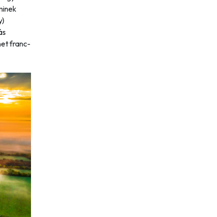
minek
y)
ás
net franc-