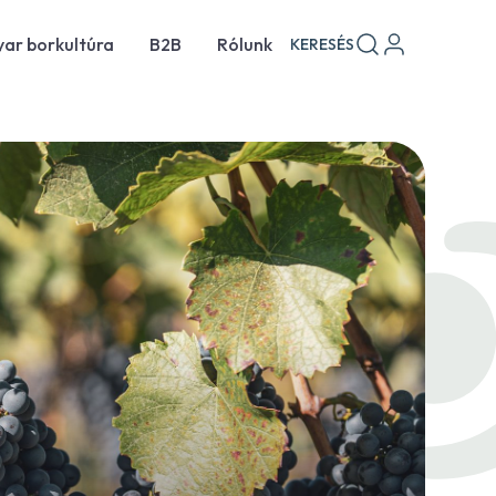
ar borkultúra
B2B
Rólunk
KERESÉS