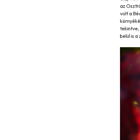
az Osztrá
volt a B
környéké
tekintve,
belül is a