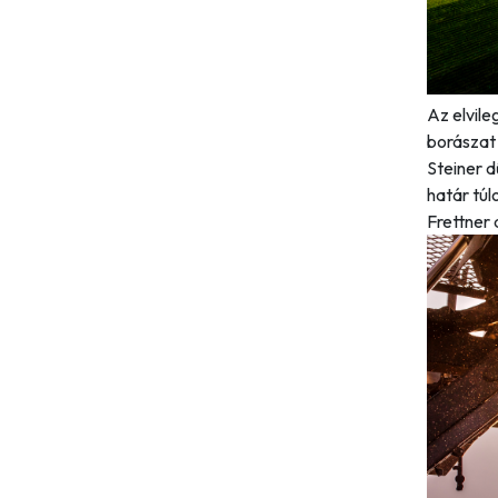
Az elvile
borászat 
Steiner d
határ túl
Frettner 