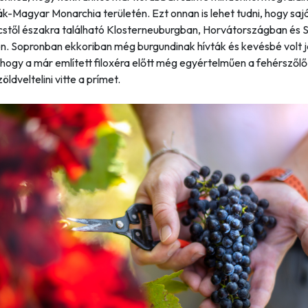
k-Magyar Monarchia területén. Ezt onnan is lehet tudni, hogy saj
écstől északra található Klosterneuburgban, Horvátországban és 
n. Sopronban ekkoriban még burgundinak hívták és kevésbé volt j
 hogy a már említett filoxéra előtt még egyértelműen a fehérszőlő
 zöldveltelini vitte a prímet.