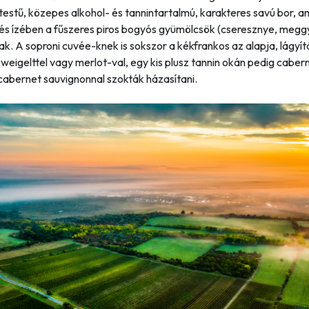
estű, közepes alkohol- és tannintartalmú, karakteres savú bor, a
 és ízében a fűszeres piros bogyós gyümölcsök (cseresznye, megg
k. A soproni cuvée-knek is sokszor a kékfrankos az alapja, lágyít
zweigelttel vagy merlot-val, egy kis plusz tannin okán pedig caber
cabernet sauvignonnal szokták házasítani.