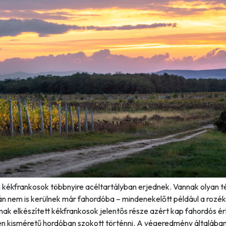
 kékfrankosok többnyire acéltartályban erjednek. Vannak olyan t
n nem is kerülnek már fahordóba – mindenekelőtt például a rozék
ak elkészített kékfrankosok jelentős része azért kap fahordós érl
en kisméretű hordóban szokott történni. A végeredmény általába