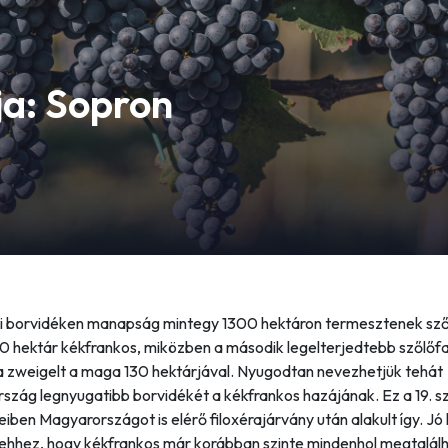
ja: Sopron
i borvidéken manapság mintegy 1300 hektáron termesztenek sző
0 hektár kékfrankos, miközben a második legelterjedtebb szőlőfa
 a zweigelt a maga 130 hektárjával. Nyugodtan nevezhetjük tehát
szág legnyugatibb borvidékét a kékfrankos hazájának. Ez a 19. 
eiben Magyarországot is elérő filoxérajárvány után alakult így. Jó k
 ehhez, hogy kékfrankos már korábban szinte mindenhol megtalálh