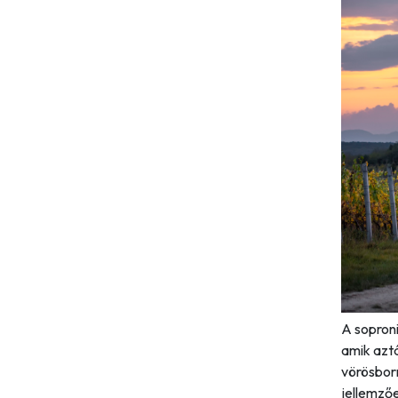
A soproni
amik aztá
vörösborn
jellemző