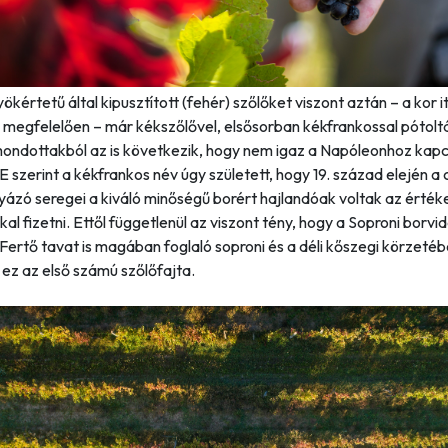
ökértetű által kipusztított (fehér) szőlőket viszont aztán – a kor it
 megfelelően – már kékszőlővel, elsősorban kékfrankossal pótolt
mondottakból az is következik, hogy nem igaz a Napóleonhoz kap
E szerint a kékfrankos név úgy született, hogy 19. század elején a
yázó seregei a kiváló minőségű borért hajlandóak voltak az érté
kal fizetni. Ettől függetlenül az viszont tény, hogy a Soproni borvi
 Fertő tavat is magában foglaló soproni és a déli kőszegi körzeté
ez az első számú szőlőfajta.