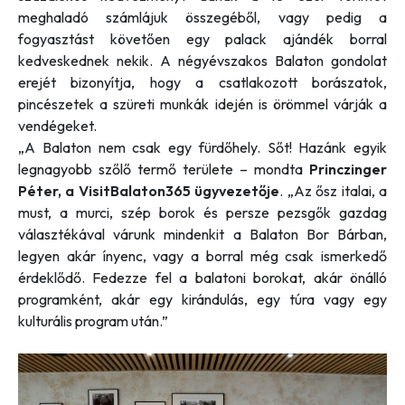
meghaladó számlájuk összegéből, vagy pedig a
fogyasztást követően egy palack ajándék borral
kedveskednek nekik. A négyévszakos Balaton gondolat
erejét bizonyítja, hogy a csatlakozott borászatok,
pincészetek a szüreti munkák idején is örömmel várják a
vendégeket.
„A Balaton nem csak egy fürdőhely. Sőt! Hazánk egyik
legnagyobb szőlő termő területe –
mondta
Princzinger
Péter, a VisitBalaton365
ügyvezetője
.
„Az ősz italai, a
must, a murci, szép borok és persze pezsgők gazdag
választékával várunk mindenkit a Balaton Bor Bárban,
legyen akár ínyenc, vagy a borral még csak ismerkedő
érdeklődő. Fedezze fel a balatoni borokat, akár önálló
programként, akár egy kirándulás, egy túra vagy egy
kulturális program után.”