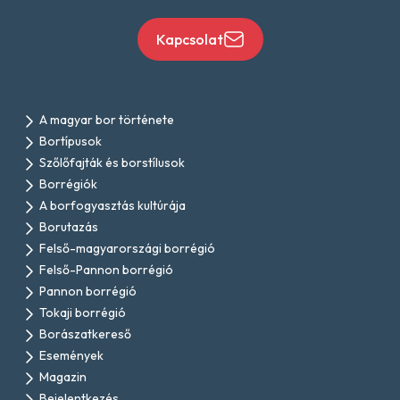
Kapcsolat
A magyar bor története
Bortípusok
Szőlőfajták és borstílusok
Borrégiók
A borfogyasztás kultúrája
Borutazás
Felső-magyarországi borrégió
Felső-Pannon borrégió
Pannon borrégió
Tokaji borrégió
Borászatkereső
Események
Magazin
Bejelentkezés