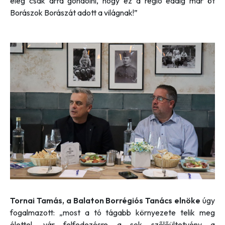
elég csak arra gondolni, hogy ez a régió eddig már öt
Borászok Borászát adott a világnak
!”
Tornai Tamás, a Balaton Borrégiós Tanács elnöke
úgy
fogalmazott:
„most a tó tágabb környezete telik meg
élettel, vár felfedezésre a sok szőlőültetvény a