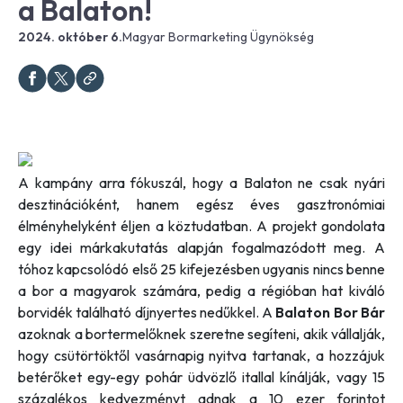
a Balaton!
2024. október 6.
Magyar Bormarketing Ügynökség
A kampány arra fókuszál, hogy a Balaton ne csak nyári
desztinációként, hanem egész éves gasztronómiai
élményhelyként éljen a köztudatban. A projekt gondolata
egy idei márkakutatás alapján fogalmazódott meg. A
tóhoz kapcsolódó első 25 kifejezésben ugyanis nincs benne
a bor a magyarok számára, pedig a régióban hat kiváló
borvidék található díjnyertes nedűkkel. A
Balaton Bor Bár
azoknak a bortermelőknek szeretne segíteni, akik vállalják,
hogy csütörtöktől vasárnapig nyitva tartanak, a hozzájuk
betérőket egy-egy pohár üdvözlő itallal kínálják, vagy 15
százalékos kedvezményt adnak a 10 ezer forintot