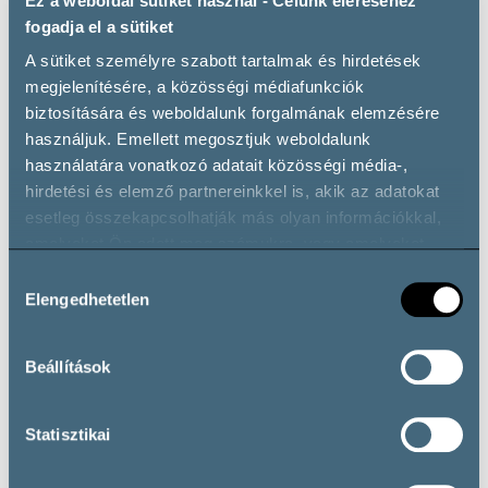
Ez a weboldal sütiket használ - Célunk eléréséhez
Dobosi Győző, a BalatonBor projektvezetője szerint
fogadja el a sütiket
„
a BalatonBort termelő borászatok számára a borturizmus
hatalmas lehetőségeket tartogat, hiszen az élményekkel
A sütiket személyre szabott tartalmak és hirdetések
egybekötött borfogyasztás nemcsak gazdagabb élményt
megjelenítésére, a közösségi médiafunkciók
nyújt, hanem a közvetlen értékesítést is nagymértékben
biztosítására és weboldalunk forgalmának elemzésére
növeli. Izgatottan várjuk, hogy az őszi kampány során még
használjuk. Emellett megosztjuk weboldalunk
több borkedvelő látogatónknak mutathassuk meg a
használatára vonatkozó adatait közösségi média-,
szezon szépségeit és boraink különlegességét.”
hirdetési és elemző partnereinkkel is, akik az adatokat
esetleg összekapcsolhatják más olyan információkkal,
amelyeket Ön adott meg számukra, vagy amelyeket
partnereink gyűjtöttek az ő szolgáltatásaik használata
Hozzájárulás
során.
Elengedhetetlen
kiválasztása
Beállítások
Statisztikai