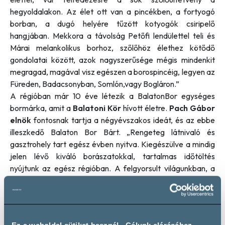
hegyoldalakon. Az élet ott van a pincékben, a fortyogó
borban, a dugó helyére tűzött kotyogók csiripelő
hangjában. Mekkora a távolság Petőfi lendülettel teli és
Márai melankolikus borhoz, szőlőhöz élethez kötődő
gondolatai között, azok nagyszerűsége mégis mindenkit
megragad, magával visz egészen a borospincéig, legyen az
Füreden, Badacsonyban, Somlón,vagy Bogláron.”
A régióban már 10 éve létezik a BalatonBor egységes
bormárka, amit a
Balatoni Kör
hívott életre.
Pach Gábor
elnök
fontosnak tartja a négyévszakos ideát, és az ebbe
illeszkedő Balaton Bor Bárt.
„R
engeteg látnivaló és
gasztrohely tart egész évben nyitva. Kiegészülve a mindig
jelen lévő kiváló borászatokkal, tartalmas időtöltés
nyújtunk az egész régióban. A felgyorsult világunkban, a
„csendes” Balaton ebben az időszakban nagyszerű
lehetőséget kínál kikapcsolódásra, aktív turizmusra,
vitorlázásra, baráti beszélgetésre és koccintásra egy jó
BalatonBor, esetleg pár korty pálinka társaságában.”