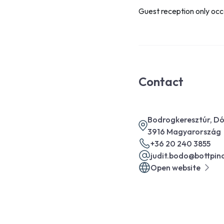
Guest reception only occ
Contact
Bodrogkeresztúr, Dóz
3916 Magyarország
+36 20 240 3855
judit.bodo@bottpin
Open website