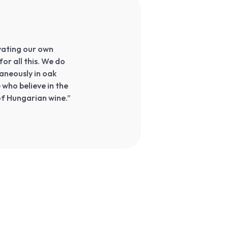
vating our own
or all this. We do
taneously in oak
e who believe in the
of Hungarian wine.”