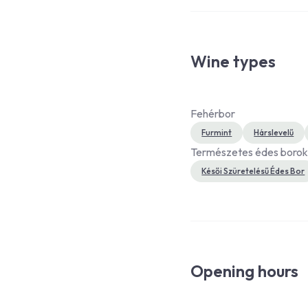
Wine types
Fehérbor
Furmint
Hárslevelű
Természetes édes boro
Késői Szüretelésű Édes Bor
Opening hours