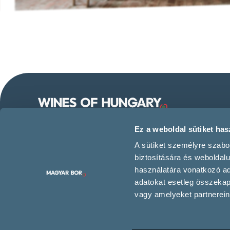
Follow us on our social
Ez a weboldal sütiket hasz
media!
A sütiket személyre szabo
biztosítására és weboldal
használatára vonatkozó ada
adatokat esetleg összeka
Contact us
vagy amelyeket partnereink