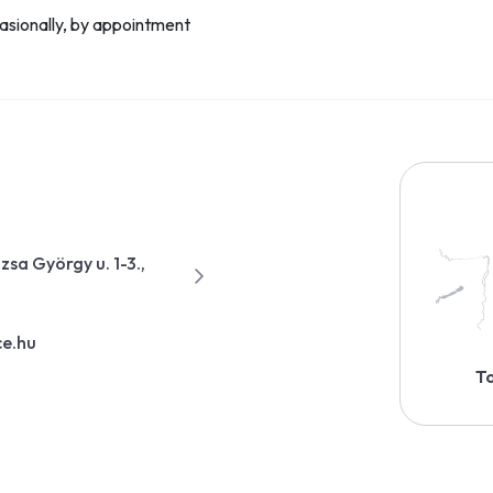
asionally, by appointment
sa György u. 1-3.,
ce.hu
To