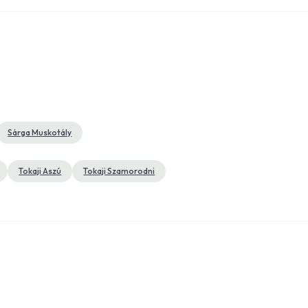
Sárga Muskotály
k
Tokaji Aszú
Tokaji Szamorodni