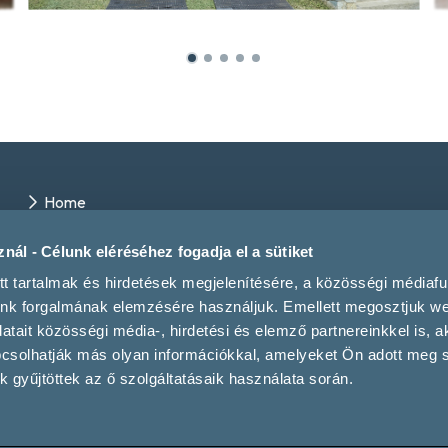
Home
Winery directory
Events
nál - Célunk eléréséhez fogadja el a sütiket
Contact us
tt tartalmak és hirdetések megjelenítésére, a közösségi médiaf
Magazine
unk forgalmának elemzésére használjuk. Emellett megosztjuk w
tait közösségi média-, hirdetési és elemző partnereinkkel is, a
pcsolhatják más olyan információkkal, amelyeket Ön adott meg
 gyűjtöttek az ő szolgáltatásaik használata során.