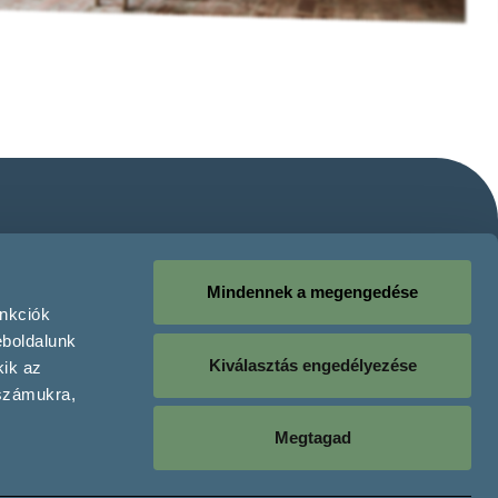
Mindennek a megengedése
unkciók
eboldalunk
Kiválasztás engedélyezése
kik az
 számukra,
Megtagad