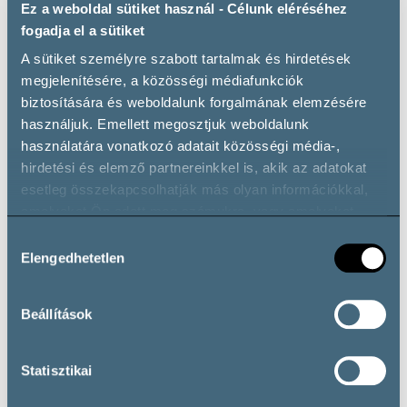
Ez a weboldal sütiket használ - Célunk eléréséhez
fogadja el a sütiket
A sütiket személyre szabott tartalmak és hirdetések
megjelenítésére, a közösségi médiafunkciók
biztosítására és weboldalunk forgalmának elemzésére
használjuk. Emellett megosztjuk weboldalunk
használatára vonatkozó adatait közösségi média-,
hirdetési és elemző partnereinkkel is, akik az adatokat
esetleg összekapcsolhatják más olyan információkkal,
Kékfrankos
Medina
amelyeket Ön adott meg számukra, vagy amelyeket
partnereink gyűjtöttek az ő szolgáltatásaik használata
Hozzájárulás
során.
Elengedhetetlen
kiválasztása
Beállítások
Statisztikai