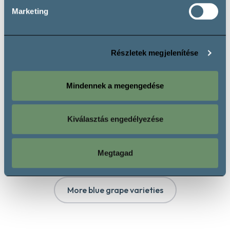
Marketing
Menoire
Merlot
Részletek megjelenítése
Mindennek a megengedése
Kiválasztás engedélyezése
Néró
Pinot Noir
Megtagad
More blue grape varieties