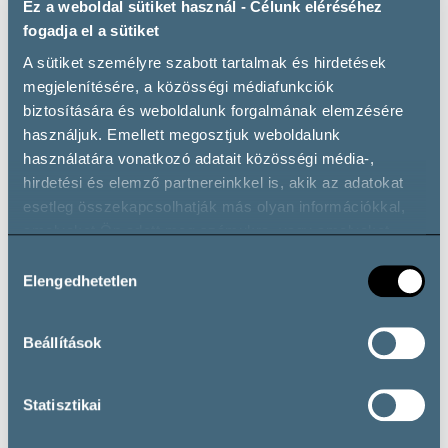
Ez a weboldal sütiket használ - Célunk eléréséhez
fogadja el a sütiket
A sütiket személyre szabott tartalmak és hirdetések
megjelenítésére, a közösségi médiafunkciók
WiFi
Private parking
biztosítására és weboldalunk forgalmának elemzésére
használjuk. Emellett megosztjuk weboldalunk
használatára vonatkozó adatait közösségi média-,
hirdetési és elemző partnereinkkel is, akik az adatokat
esetleg összekapcsolhatják más olyan információkkal,
amelyeket Ön adott meg számukra, vagy amelyeket
partnereink gyűjtöttek az ő szolgáltatásaik használata
Hozzájárulás
Wheelchair accessible
során.
Elengedhetetlen
kiválasztása
Beállítások
Wine types
Statisztikai