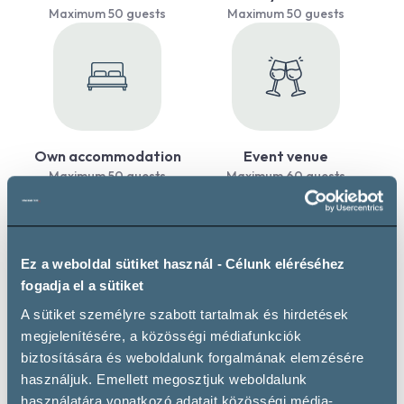
Maximum 50 guests
Maximum 50 guests
Own accommodation
Event venue
Maximum 50 guests
Maximum 60 guests
Ez a weboldal sütiket használ - Célunk eléréséhez
fogadja el a sütiket
A sütiket személyre szabott tartalmak és hirdetések
Payment by credit card
Payment by SZÉP card
megjelenítésére, a közösségi médiafunkciók
biztosítására és weboldalunk forgalmának elemzésére
használjuk. Emellett megosztjuk weboldalunk
használatára vonatkozó adatait közösségi média-,