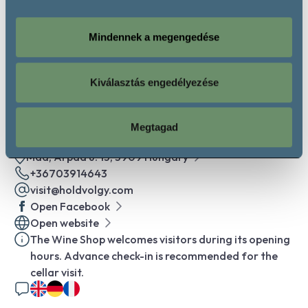
Saturday:
10:00 - 17:00
Sunday:
10:00 - 17:00
Mindennek a megengedése
Kiválasztás engedélyezése
Contact
Megtagad
Mád, Árpád u. 13, 3909 Hungary
+36703914643
visit@holdvolgy.com
Open Facebook
Open website
The Wine Shop welcomes visitors during its opening
hours. Advance check-in is recommended for the
cellar visit.