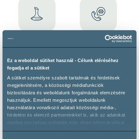
Guided wine tasting
Dining
Maximum 6 guests
Maximum 6 guests
Ez a weboldal sütiket használ - Célunk eléréséhez
fogadja el a sütiket
A sütiket személyre szabott tartalmak és hirdetések
megjelenítésére, a közösségi médiafunkciók
biztosítására és weboldalunk forgalmának elemzésére
Wine cellar tour
Event venue
használjuk. Emellett megosztjuk weboldalunk
Maximum 6 guests
Maximum 10 guests
használatára vonatkozó adatait közösségi média-,
hirdetési és elemző partnereinkkel is, akik az adatokat
esetleg összekapcsolhatják más olyan információkkal,
amelyeket Ön adott meg számukra, vagy amelyeket
partnereink gyűjtöttek az ő szolgáltatásaik használata