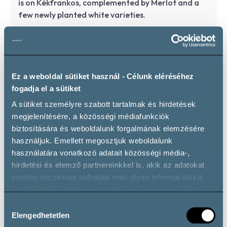
is on Kékfrankos, complemented by Merlot and a
few newly planted white varieties.
Wine types
Ez a weboldal sütiket használ - Célunk eléréséhez
fogadja el a sütiket
A sütiket személyre szabott tartalmak és hirdetések
Vörösbor
megjelenítésére, a közösségi médiafunkciók
biztosítására és weboldalunk forgalmának elemzésére
Kékfrankos
Merlot
használjuk. Emellett megosztjuk weboldalunk
Red wine
használatára vonatkozó adatait közösségi média-,
Kékfrankos
Merlot
hirdetési és elemző partnereinkkel is, akik az adatokat
esetleg összekapcsolhatják más olyan információkkal,
amelyeket Ön adott meg számukra, vagy amelyeket
partnereink gyűjtöttek az ő szolgáltatásaik használata
Hozzájárulás
során.
Elengedhetetlen
kiválasztása
Opening hours