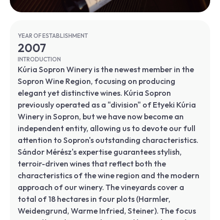
YEAR OF ESTABLISHMENT
2007
INTRODUCTION
Kúria Sopron Winery is the newest member in the
Sopron Wine Region, focusing on producing
elegant yet distinctive wines. Kúria Sopron
previously operated as a "division" of Etyeki Kúria
Winery in Sopron, but we have now become an
independent entity, allowing us to devote our full
attention to Sopron's outstanding characteristics.
Sándor Mérész's expertise guarantees stylish,
terroir-driven wines that reflect both the
characteristics of the wine region and the modern
approach of our winery. The vineyards cover a
total of 18 hectares in four plots (Harmler,
Weidengrund, Warme Infried, Steiner). The focus