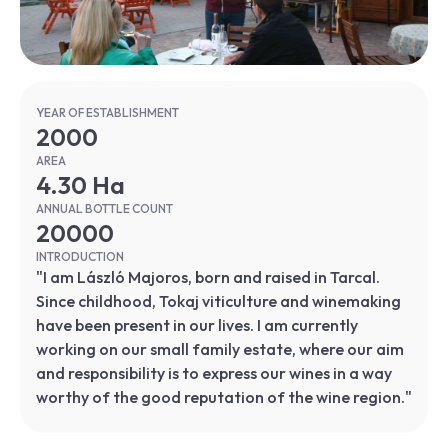
YEAR OF ESTABLISHMENT
2000
AREA
4.30 Ha
ANNUAL BOTTLE COUNT
20000
INTRODUCTION
"I am László Majoros, born and raised in Tarcal.
Since childhood, Tokaj viticulture and winemaking
have been present in our lives. I am currently
working on our small family estate, where our aim
and responsibility is to express our wines in a way
worthy of the good reputation of the wine region."