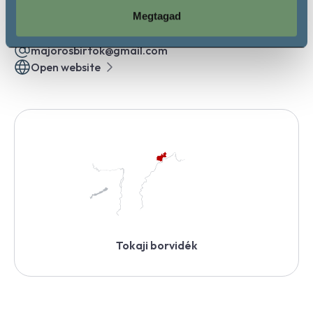
Tarcal, 3915, Magyarország
Megtagad
+36307581021
majorosbirtok@gmail.com
Open website
Tokaji borvidék