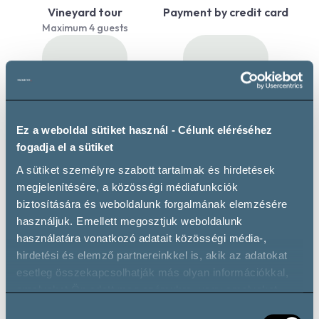
Vineyard tour
Payment by credit card
Maximum 4 guests
Ez a weboldal sütiket használ - Célunk eléréséhez
WiFi
Private parking
fogadja el a sütiket
A sütiket személyre szabott tartalmak és hirdetések
megjelenítésére, a közösségi médiafunkciók
biztosítására és weboldalunk forgalmának elemzésére
használjuk. Emellett megosztjuk weboldalunk
Wine types
használatára vonatkozó adatait közösségi média-,
hirdetési és elemző partnereinkkel is, akik az adatokat
esetleg összekapcsolhatják más olyan információkkal,
Fehérbor
amelyeket Ön adott meg számukra, vagy amelyeket
Furmint
Hárslevelű
Sárga Muskotály
partnereink gyűjtöttek az ő szolgáltatásaik használata
Hozzájárulás