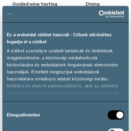
Guided wine tasting
Dining
Maximum 40 guests
Maximum 40 guests
Ez a weboldal sütiket használ - Célunk eléréséhez
fogadja el a sütiket
A sütiket személyre szabott tartalmak és hirdetések
Wine cellar tour
Vineyard tour
megjelenítésére, a közösségi médiafunkciók
Maximum 40 guests
Maximum 40 guests
biztosítására és weboldalunk forgalmának elemzésére
használjuk. Emellett megosztjuk weboldalunk
használatára vonatkozó adatait közösségi média-,
hirdetési és elemző partnereinkkel is, akik az adatokat
esetleg összekapcsolhatják más olyan információkkal,
amelyeket Ön adott meg számukra, vagy amelyeket
partnereink gyűjtöttek az ő szolgáltatásaik használata
Private parking
Hozzájárulás
során.
Elengedhetetlen
kiválasztása