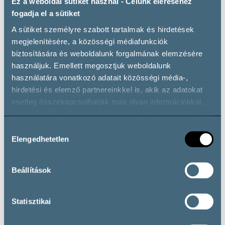
Ez a weboldal sütiket használ - Célunk eléréséhez
fogadja el a sütiket
A sütiket személyre szabott tartalmak és hirdetések
megjelenítésére, a közösségi médiafunkciók
Wine types
biztosítására és weboldalunk forgalmának elemzésére
használjuk. Emellett megosztjuk weboldalunk
használatára vonatkozó adatait közösségi média-,
Fehérbor
hirdetési és elemző partnereinkkel is, akik az adatokat
esetleg összekapcsolhatják más olyan információkkal,
Chardonnay
Szürkebarát
Zenit
amelyeket Ön adott meg számukra, vagy amelyeket
Vörösbor
partnereink gyűjtöttek az ő szolgáltatásaik használata
Hozzájárulás
Pinot Noir
során.
Elengedhetetlen
kiválasztása
Beállítások
Opening hours
Statisztikai