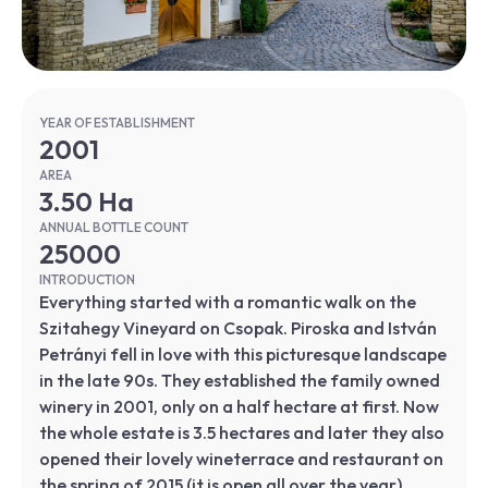
YEAR OF ESTABLISHMENT
2001
AREA
3.50 Ha
ANNUAL BOTTLE COUNT
25000
INTRODUCTION
Everything started with a romantic walk on the
Szitahegy Vineyard on Csopak. Piroska and István
Petrányi fell in love with this picturesque landscape
in the late 90s. They established the family owned
winery in 2001, only on a half hectare at first. Now
the whole estate is 3.5 hectares and later they also
opened their lovely wineterrace and restaurant on
the spring of 2015 (it is open all over the year).