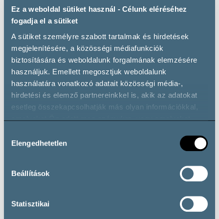
Ez a weboldal sütiket használ - Célunk eléréséhez
fogadja el a sütiket
A sütiket személyre szabott tartalmak és hirdetések
megjelenítésére, a közösségi médiafunkciók
biztosítására és weboldalunk forgalmának elemzésére
használjuk. Emellett megosztjuk weboldalunk
Private parking
használatára vonatkozó adatait közösségi média-,
hirdetési és elemző partnereinkkel is, akik az adatokat
esetleg összekapcsolhatják más olyan információkkal,
amelyeket Ön adott meg számukra, vagy amelyeket
partnereink gyűjtöttek az ő szolgáltatásaik használata
Wine types
Hozzájárulás
során.
Elengedhetetlen
kiválasztása
Vörösbor
Beállítások
Cabernet Sauvignon
Syrah
Fehérbor
Statisztikai
Furmint
Olaszrizling
Sárga Muskotály
Tramini