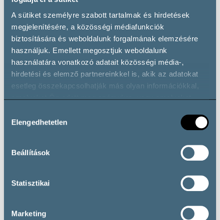
A sütiket személyre szabott tartalmak és hirdetések
megjelenítésére, a közösségi médiafunkciók
biztosítására és weboldalunk forgalmának elemzésére
Wine types
használjuk. Emellett megosztjuk weboldalunk
használatára vonatkozó adatait közösségi média-,
hirdetési és elemző partnereinkkel is, akik az adatokat
esetleg összekapcsolhatják más olyan információkkal,
Vörösbor
amelyeket Ön adott meg számukra, vagy amelyeket
Cabernet Sauvignon
Csókaszőlő
Egyéb Vörösbor
partnereink gyűjtöttek az ő szolgáltatásaik használata
Hozzájárulás
Kadarka
Kékfrankos
Merlot
Pinot Noir
során.
Elengedhetetlen
kiválasztása
Fehérbor
Chardonnay
Cirfandli
Egyéb Fehérbor
Furmint
Beállítások
Olaszrizling
Zefír
Zengő
Zenit
Természetes édes borok
Statisztikai
Késői Szüretelésű Édes Bor
Pezsgő
Marketing
Pezsgő (Hagyományos Eljárással Készített)