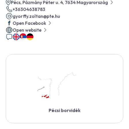
Pécs, Pázmány Péter u. 4, 7634 Magyarország
+36304638783
gyorffy.zoltan@pte.hu
Open Facebook
Open website
Pécsi borvidék