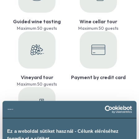
Guided wine tasting
Wine cellar tour
Maximum 50 guests
Maximum 50 guests
Vineyard tour
Payment by credit card
Maximum 50 guests
Ez a weboldal sütiket használ - Célunk eléréséhez
Private parking
fogadja el a sütiket