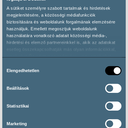
A sütiket személyre szabott tartalmak és hirdetések
megjelenítésére, a közösségi médiafunkciók
biztosítására és weboldalunk forgalmának elemzésére
használjuk. Emellett megosztjuk weboldalunk
Payment by SZÉP card
Wheelchair accessible
használatára vonatkozó adatait közösségi média-,
hirdetési és elemző partnereinkkel is, akik az adatokat
esetleg összekapcsolhatják más olyan információkkal,
amelyeket Ön adott meg számukra, vagy amelyeket
partnereink gyűjtöttek az ő szolgáltatásaik használata
Wine types
Hozzájárulás
során.
Elengedhetetlen
kiválasztása
Vörösbor
Beállítások
Cabernet Franc
Cabernet Sauvignon
Kékfrankos
Merlot
Vörös Házasítás
Zweigelt
Statisztikai
Fehérbor
Chardonnay
Olaszrizling
Rizlingszilváni
Marketing