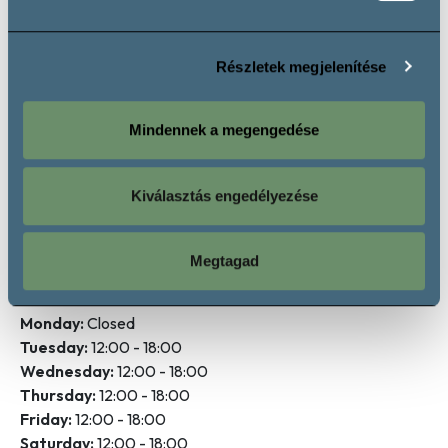
Szürkebarát
Tramini
Természetes édes borok
Késői Szüretelésű Édes Bor
Részletek megjelenítése
Rosé
Rosé
Mindennek a megengedése
Kiválasztás engedélyezése
Opening hours
Megtagad
Monday:
Closed
Tuesday:
12:00 - 18:00
Wednesday:
12:00 - 18:00
Thursday:
12:00 - 18:00
Friday:
12:00 - 18:00
Saturday:
12:00 - 18:00