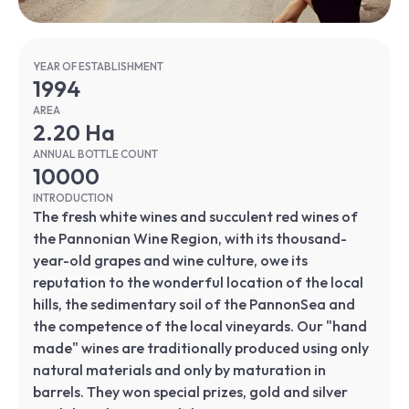
YEAR OF ESTABLISHMENT
1994
AREA
2.20 Ha
ANNUAL BOTTLE COUNT
10000
INTRODUCTION
The fresh white wines and succulent red wines of
the Pannonian Wine Region, with its thousand-
year-old grapes and wine culture, owe its
reputation to the wonderful location of the local
hills, the sedimentary soil of the PannonSea and
the competence of the local vineyards. Our "hand
made" wines are traditionally produced using only
natural materials and only by maturation in
barrels. They won special prizes, gold and silver