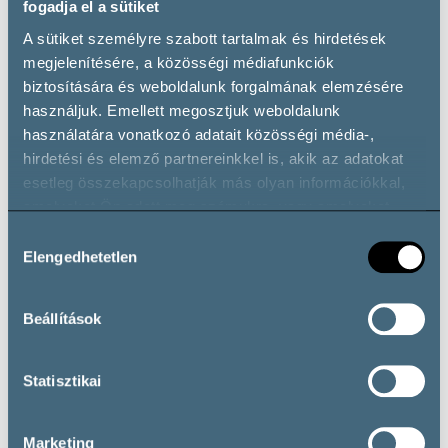
fogadja el a sütiket
A sütiket személyre szabott tartalmak és hirdetések
megjelenítésére, a közösségi médiafunkciók
Wine types
biztosítására és weboldalunk forgalmának elemzésére
használjuk. Emellett megosztjuk weboldalunk
használatára vonatkozó adatait közösségi média-,
hirdetési és elemző partnereinkkel is, akik az adatokat
Vörösbor
esetleg összekapcsolhatják más olyan információkkal,
Cabernet Franc
Cabernet Sauvignon
Kékfrankos
amelyeket Ön adott meg számukra, vagy amelyeket
Merlot
Pinot Noir
Portugieser
Villányi Franc
partnereink gyűjtöttek az ő szolgáltatásaik használata
Hozzájárulás
során.
Elengedhetetlen
Vörös Házasítás
Zweigelt
kiválasztása
Fehérbor
Irsai Olivér
Nektár
Beállítások
Rosé
Rosé
Statisztikai
Marketing