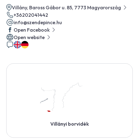
Villány, Baross Gábor u. 85, 7773 Magyarország
+36202041442
info@szendepince.hu
Open Facebook
Open website
Villányi borvidék