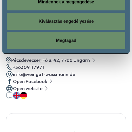
Guest reception only occasionally, by appointment
Mindennek a megengedése
Kiválasztás engedélyezése
Contact
Megtagad
Pécsdevecser, Fő u. 42, 7766 Ungarn
+36309117971
info@weingut-wassmann.de
Open Facebook
Open website