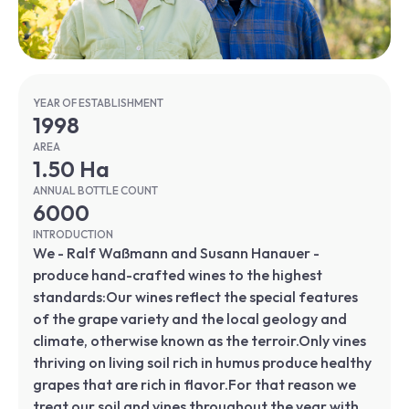
YEAR OF ESTABLISHMENT
1998
AREA
1.50 Ha
ANNUAL BOTTLE COUNT
6000
INTRODUCTION
We - Ralf Waßmann and Susann Hanauer -
produce hand-crafted wines to the highest
standards:Our wines reflect the special features
of the grape variety and the local geology and
climate, otherwise known as the terroir.Only vines
thriving on living soil rich in humus produce healthy
grapes that are rich in flavor.For that reason we
treat our soil and vines throughout the year with