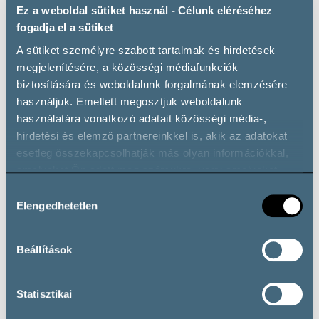
Holdvölgy – Culture Aszú 6 Puttonyos 2016 Tokaj
Ez a weboldal sütiket használ - Célunk eléréséhez
Jakab – Kéknyelű 2021 Badacsony
fogadja el a sütiket
Mariasy – Furmint 2021 Tokaj
A sütiket személyre szabott tartalmak és hirdetések
Préselő – Aszú 2016 Tokaj
megjelenítésére, a közösségi médiafunkciók
Somlói Vándor – Öregtőkék Juhfark 2024 Somló
biztosítására és weboldalunk forgalmának elemzésére
St Andrea – Boldogságos Egri Csillag Grand Superior
használjuk. Emellett megosztjuk weboldalunk
2023 Eger
használatára vonatkozó adatait közösségi média-,
St Andrea – Hangács Egri Bikavér Grand Superior
hirdetési és elemző partnereinkkel is, akik az adatokat
2022 Eger
esetleg összekapcsolhatják más olyan információkkal,
Szarka – Juharos Furmint 2024 Tokaj
amelyeket Ön adott meg számukra, vagy amelyeket
Villa Tolnay – Rajnai Rizling 2022 Badacsony
partnereink gyűjtöttek az ő szolgáltatásaik használata
Hozzájárulás
során.
Elengedhetetlen
kiválasztása
Bronze
Balassa – Szent Tamás Furmint 2021 Tokaj
Éliás – Gótika 2022 Badacsony
Beállítások
Figula – Kékfrankos 2023 Balatonfüred-Csopak
Kardos – Nyulászó Furmint 2023 Tokaj
Statisztikai
Laposa – Apukám Világa Olaszrizling 2024
Badacsony