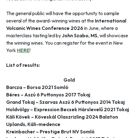
The general public will have the opportunity to sample
several of the award-winning wines at the
International
Volcanic Wines Conference 2026
in June, where a
masterclass tasting led by
John Szabo, MS
, will showcase
the winning wines. You can register for the event in New
York
HERE
!
List of results:
Gold
Barcza – Borsa 2021 Somló
Béres – Aszú 6 Puttonyos 2017 Tokaj
Grand Tokaj – Szarvas Aszú 6 Puttonyos 2014 Tokaj
Holdvölgy – Expression Becsek Hárslevelű 2021 Tokaj
Káli Kövek – Köveskál Olaszrizling 2024 Balaton
Uplands, Káli-medence
Kreinbacher – Prestige Brut NV Somló