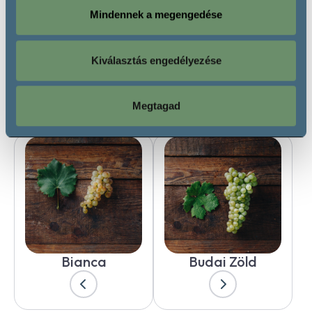
Mindennek a megengedése
Kiválasztás engedélyezése
Get to know another grape variety!
Megtagad
Bianca
Budai Zöld