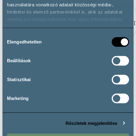
használatára vonatkozó adatait közösségi média-,
hirdetési és elemző partnereinkkel is, akik az adatokat
esetleg összekapcsolhatják más olyan információkkal,
amelyeket Ön adott meg számukra, vagy amelyeket
partnereink gyűjtöttek az ő szolgáltatásaik használata
Hozzájárulás
során.
Elengedhetetlen
kiválasztása
VIMAVIN PINCÉSZET
BAKOS PINCÉSZET,
Beállítások
CSOBÁNC
Statisztikai
Marketing
Részletek megjelenítése
More wineries