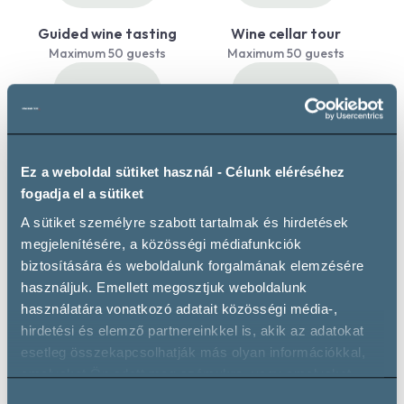
Guided wine tasting
Wine cellar tour
Maximum 50 guests
Maximum 50 guests
Ez a weboldal sütiket használ - Célunk eléréséhez
fogadja el a sütiket
Own accommodation
Event venue
Maximum 10 guests
Maximum 50 guests
A sütiket személyre szabott tartalmak és hirdetések
megjelenítésére, a közösségi médiafunkciók
biztosítására és weboldalunk forgalmának elemzésére
használjuk. Emellett megosztjuk weboldalunk
használatára vonatkozó adatait közösségi média-,
hirdetési és elemző partnereinkkel is, akik az adatokat
esetleg összekapcsolhatják más olyan információkkal,
Private parking
Wheelchair accessible
amelyeket Ön adott meg számukra, vagy amelyeket
partnereink gyűjtöttek az ő szolgáltatásaik használata
Hozzájárulás