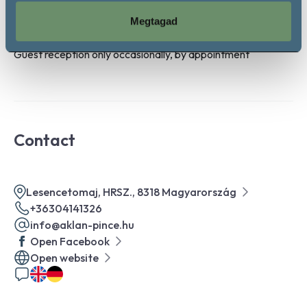
Opening hours
Megtagad
Guest reception only occasionally, by appointment
Contact
Lesencetomaj, HRSZ., 8318 Magyarország
+36304141326
info@aklan-pince.hu
Open Facebook
Open website