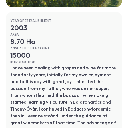
YEAR OF ESTABLISHMENT
2003
AREA
8.70 Ha
ANNUAL BOTTLE COUNT
15000
INTRODUCTION
I have been dealing with grapes and wine for more
than forty years, initially for my own enjoyment,
and to this day with great joy. I inherited this
passion from my father, who was an innkeeper,
from whom I learned the basics of winemaking. I
started learning viticulture in Balatonarács and
Tihany-Óvár, I continued in Badacsonytördemic,
then in Lesenceistvánd, under the guidance of
great winemakers of that time. The advantage of