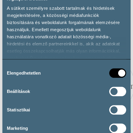
Wine & food pairing
A sütiket személyre szabott tartalmak és hirdetések
megjelenítésére, a közösségi médiafunkciók
biztosítására és weboldalunk forgalmának elemzésére
használjuk. Emellett megosztjuk weboldalunk
Related wineries
használatára vonatkozó adatait közösségi média-,
hirdetési és elemző partnereinkkel is, akik az adatokat
esetleg összekapcsolhatják más olyan információkkal,
amelyeket Ön adott meg számukra, vagy amelyeket
partnereink gyűjtöttek az ő szolgáltatásaik használata
Hozzájárulás
során.
Elengedhetetlen
kiválasztása
Beállítások
Statisztikai
VIMAVIN PINCÉSZET
BAKOS PINCÉSZET,
CSOBÁNC
Marketing