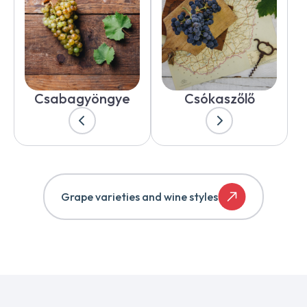
Csabagyöngye
Csókaszőlő
Grape varieties and wine styles