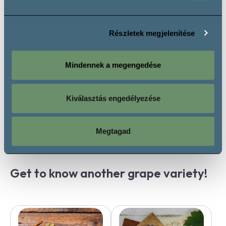
Részletek megjelenítése
Mindennek a megengedése
Kiválasztás engedélyezése
More wineries
Megtagad
Get to know another grape variety!