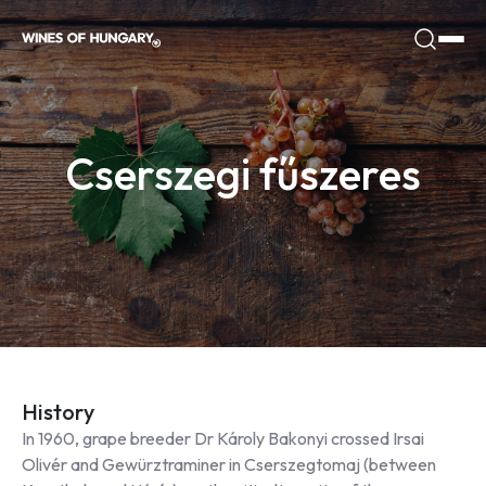
Cserszegi fűszeres
History
In 1960, grape breeder Dr Károly Bakonyi crossed Irsai
Olivér and Gewürztraminer in Cserszegtomaj (between