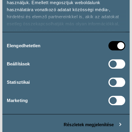
használjuk. Emellett megosztjuk weboldalunk
használatára vonatkozó adatait közösségi média-,
hirdetési és elemző partnereinkkel is, akik az adatokat
esetleg összekapcsolhatják más olyan információkkal,
amelyeket Ön adott meg számukra, vagy amelyeket
partnereink gyűjtöttek az ő szolgáltatásaik használata
Hozzájárulás
Wheelchair accessible
során.
Elengedhetetlen
kiválasztása
Beállítások
Wine types
Statisztikai
Marketing
Vörösbor
Cabernet Franc
Cabernet Sauvignon
Egyéb Vörösbor
Kadarka
Kékfrankos
Merlot
Pinot Noir
Részletek megjelenítése
Portugieser
Syrah
Szekszárdi Bikavér