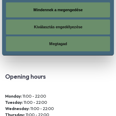
Vörös Házasítás
Mindennek a megengedése
Fehérbor
Chardonnay
Nektár
Olaszrizling
Rajnai Rizling
Kiválasztás engedélyezése
Sauvignon Blanc
Rosé
Rosé
Megtagad
Opening hours
Monday:
11:00 - 22:00
Tuesday:
11:00 - 22:00
Wednesday:
11:00 - 22:00
Thursday:
11:00 - 22:00