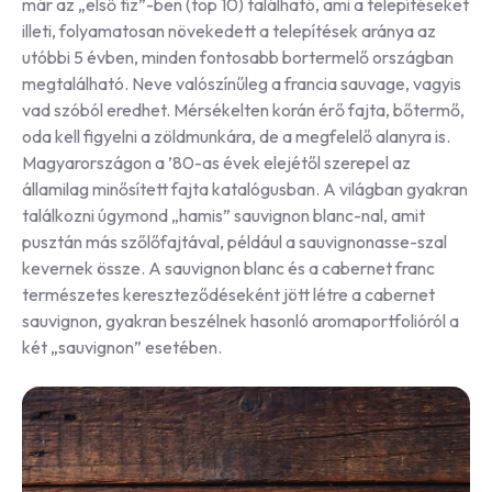
már az „első tíz”-ben (top 10) található, ami a telepítéseket
illeti, folyamatosan növekedett a telepítések aránya az
utóbbi 5 évben, minden fontosabb bortermelő országban
megtalálható. Neve valószínűleg a francia sauvage, vagyis
vad szóból eredhet. Mérsékelten korán érő fajta, bőtermő,
oda kell figyelni a zöldmunkára, de a megfelelő alanyra is.
Magyarországon a ’80-as évek elejétől szerepel az
államilag minősített fajta katalógusban. A világban gyakran
találkozni úgymond „hamis” sauvignon blanc-nal, amit
pusztán más szőlőfajtával, például a sauvignonasse-szal
kevernek össze. A sauvignon blanc és a cabernet franc
természetes kereszteződéseként jött létre a cabernet
sauvignon, gyakran beszélnek hasonló aromaportfolióról a
két „sauvignon” esetében.