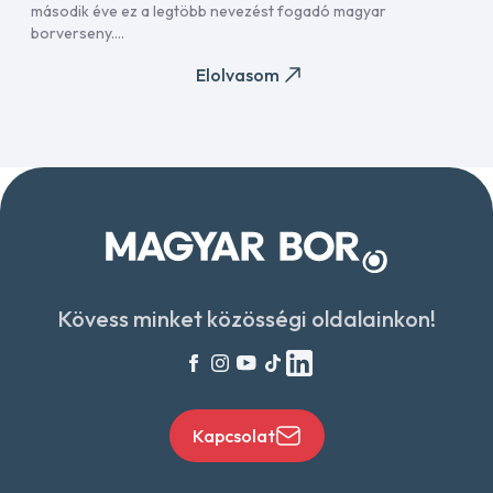
második éve ez a legtöbb nevezést fogadó magyar
borverseny....
Elolvasom
Kövess minket közösségi oldalainkon!
Kapcsolat