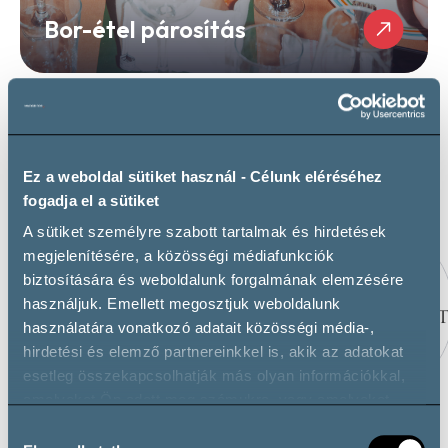
Bor-étel párosítás
Kapcsolódó borászatok
Ez a weboldal sütiket használ - Célunk eléréséhez
fogadja el a sütiket
A sütiket személyre szabott tartalmak és hirdetések
megjelenítésére, a közösségi médiafunkciók
biztosítására és weboldalunk forgalmának elemzésére
használjuk. Emellett megosztjuk weboldalunk
használatára vonatkozó adatait közösségi média-,
hirdetési és elemző partnereinkkel is, akik az adatokat
esetleg összekapcsolhatják más olyan információkkal,
amelyeket Ön adott meg számukra, vagy amelyeket
partnereink gyűjtöttek az ő szolgáltatásaik használata
VIMAVIN PINCÉSZET
BAKOS PINCÉSZET,
Hozzájárulás
során.