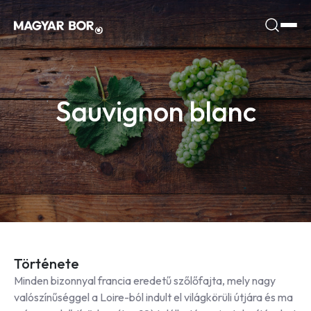
Sauvignon blanc
Története
Minden bizonnyal francia eredetű szőlőfajta, mely nagy
valószínűséggel a Loire-ból indult el világkörüli útjára és ma