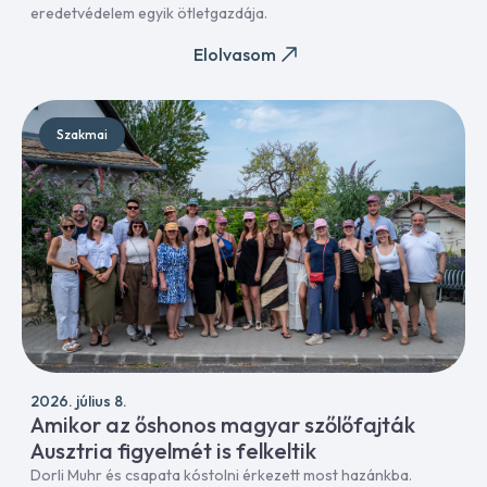
eredetvédelem egyik ötletgazdája.
Elolvasom
Szakmai
2026. július 8.
Amikor az őshonos magyar szőlőfajták
Ausztria figyelmét is felkeltik
Dorli Muhr és csapata kóstolni érkezett most hazánkba.