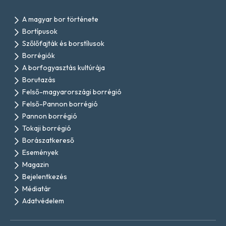
A magyar bor története
Bortípusok
Szőlőfajták és borstílusok
Borrégiók
A borfogyasztás kultúrája
Borutazás
Felső-magyarországi borrégió
Felső-Pannon borrégió
Pannon borrégió
Tokaji borrégió
Borászatkereső
Események
Magazin
Bejelentkezés
Médiatár
Adatvédelem