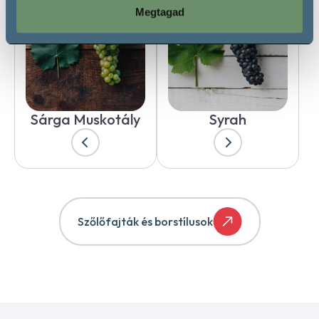
Megtagad
Sárga Muskotály
Syrah
Szőlőfajták és borstílusok