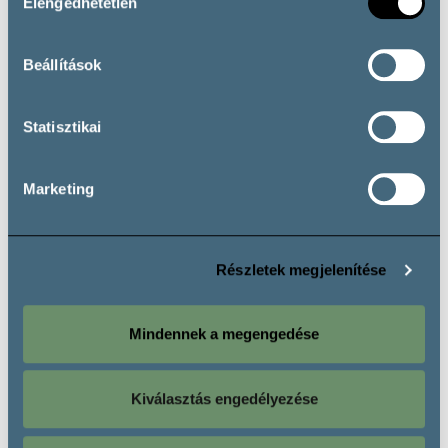
Elengedhetetlen
CSOBÁNC
kiválasztása
Beállítások
Statisztikai
Marketing
További borászatok
Részletek megjelenítése
Mindennek a megengedése
Ismerj meg egy másik szőlőfajtát is!
Kiválasztás engedélyezése