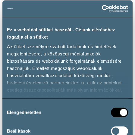
Guided wine tasting
Dining
Maximum 20 guests
Maximum 20 guests
Ez a weboldal sütiket használ - Célunk eléréséhez
fogadja el a sütiket
A sütiket személyre szabott tartalmak és hirdetések
megjelenítésére, a közösségi médiafunkciók
Wine cellar tour
Private parking
biztosítására és weboldalunk forgalmának elemzésére
Maximum 20 guests
használjuk. Emellett megosztjuk weboldalunk
használatára vonatkozó adatait közösségi média-,
hirdetési és elemző partnereinkkel is, akik az adatokat
esetleg összekapcsolhatják más olyan információkkal,
amelyeket Ön adott meg számukra, vagy amelyeket
Wine types
partnereink gyűjtöttek az ő szolgáltatásaik használata
Hozzájárulás
során.
Elengedhetetlen
kiválasztása
Vörösbor
Beállítások
Blauburger
Cabernet Franc
Cabernet Sauvignon