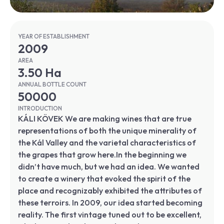
YEAR OF ESTABLISHMENT
2009
AREA
3.50 Ha
ANNUAL BOTTLE COUNT
50000
INTRODUCTION
KÁLI KÖVEK We are making wines that are true
representations of both the unique minerality of
the Kál Valley and the varietal characteristics of
the grapes that grow here.In the beginning we
didn’t have much, but we had an idea. We wanted
to create a winery that evoked the spirit of the
place and recognizably exhibited the attributes of
these terroirs. In 2009, our idea started becoming
reality. The first vintage tuned out to be excellent,