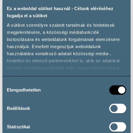
Ez a weboldal sütiket használ - Célunk eléréséhez
fogadja el a sütiket
A sütiket személyre szabott tartalmak és hirdetések
megjelenítésére, a közösségi médiafunkciók
biztosítására és weboldalunk forgalmának elemzésére
WiFi
Private parking
használjuk. Emellett megosztjuk weboldalunk
használatára vonatkozó adatait közösségi média-,
hirdetési és elemző partnereinkkel is, akik az adatokat
esetleg összekapcsolhatják más olyan információkkal,
amelyeket Ön adott meg számukra, vagy amelyeket
partnereink gyűjtöttek az ő szolgáltatásaik használata
Hozzájárulás
során.
Elengedhetetlen
kiválasztása
Wheelchair accessible
Beállítások
Statisztikai
Wine types