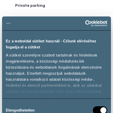
Private parking
Wine types
Ez a weboldal sütiket használ - Célunk eléréséhez
fogadja el a sütiket
A sütiket személyre szabott tartalmak és hirdetések
Vörösbor
megjelenítésére, a közösségi médiafunkciók
Cabernet Franc
Cabernet Sauvignon
Kékfrankos
biztosítására és weboldalunk forgalmának elemzésére
Merlot
Pinot Noir
Portugieser
használjuk. Emellett megosztjuk weboldalunk
Fehérbor
használatára vonatkozó adatait közösségi média-,
hirdetési és elemző partnereinkkel is, akik az adatokat
Chardonnay
Egyéb Fehérbor
Irsai Olivér
esetleg összekapcsolhatják más olyan információkkal,
Királyleányka
Leányka
Nektár
Olaszrizling
amelyeket Ön adott meg számukra, vagy amelyeket
Ottonel Muskotály
Pinot Blanc
Rajnai Rizling
partnereink gyűjtöttek az ő szolgáltatásaik használata
Hozzájárulás
során.
Rizlingszilváni
Sárga Muskotály
Sauvignon Blanc
Elengedhetetlen
kiválasztása