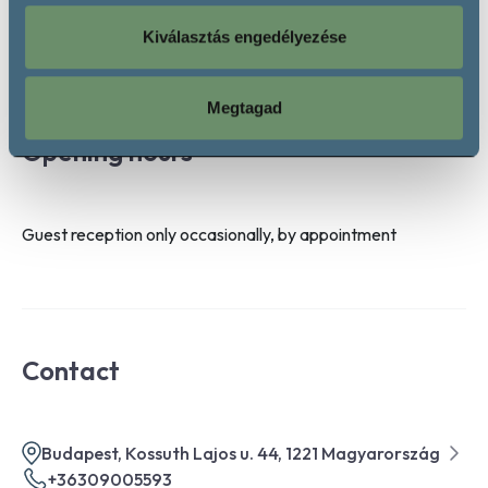
Rosé
Kiválasztás engedélyezése
Megtagad
Opening hours
Guest reception only occasionally, by appointment
Contact
Budapest, Kossuth Lajos u. 44, 1221 Magyarország
+36309005593