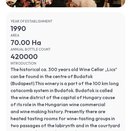
YEAR OF ESTABLISHMENT
1990
AREA
70.00 Ha
ANNUAL BOTTLE COUNT
420000
INTRODUCTION
The historical ca. 300 years old Wine Cellar „Lics”
can be found in the centre of Budafok
(Budapest).This winery is a part of the 100 km long
catacomb system in Budafok. Budafok is called
the wine district of the capital of Hungary cause
of its role in the Hungarian wine commercial
and wine making history. Presently there are
heated tasting rooms for wine-tasting groups in
two passages of the labirynth and in the courtyard