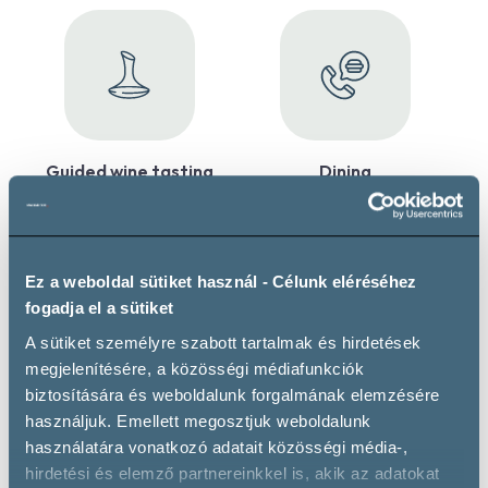
Guided wine tasting
Dining
Maximum 100 guests
Maximum 100 guests
Ez a weboldal sütiket használ - Célunk eléréséhez
fogadja el a sütiket
A sütiket személyre szabott tartalmak és hirdetések
Wine cellar tour
megjelenítésére, a közösségi médiafunkciók
Maximum 60 guests
biztosítására és weboldalunk forgalmának elemzésére
használjuk. Emellett megosztjuk weboldalunk
használatára vonatkozó adatait közösségi média-,
hirdetési és elemző partnereinkkel is, akik az adatokat