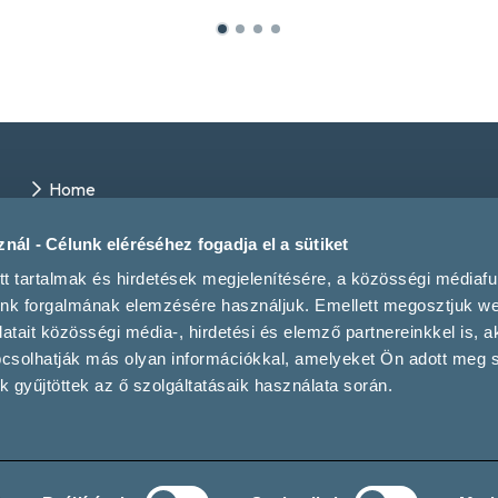
Home
Winery directory
Events
nál - Célunk eléréséhez fogadja el a sütiket
Contact us
tt tartalmak és hirdetések megjelenítésére, a közösségi médiaf
Magazine
unk forgalmának elemzésére használjuk. Emellett megosztjuk w
tait közösségi média-, hirdetési és elemző partnereinkkel is, a
pcsolhatják más olyan információkkal, amelyeket Ön adott meg
 gyűjtöttek az ő szolgáltatásaik használata során.