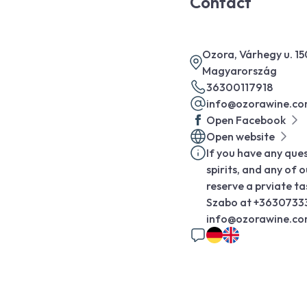
Contact
Ozora, Várhegy u. 1
Magyarország
36300117918
info@ozorawine.c
Open Facebook
Open website
If you have any que
spirits, and any of 
reserve a prviate ta
Szabo at +36307333
info@ozorawine.c