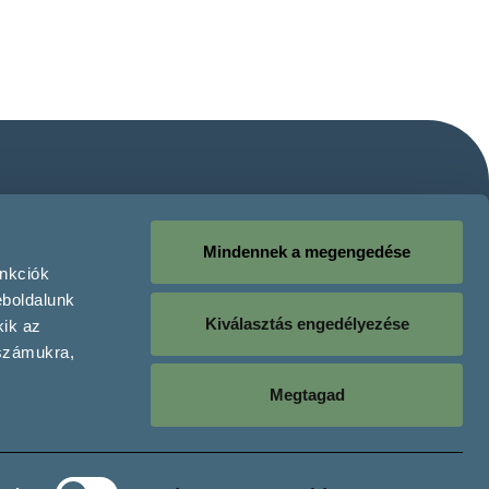
Mindennek a megengedése
unkciók
eboldalunk
Kiválasztás engedélyezése
kik az
 számukra,
Megtagad