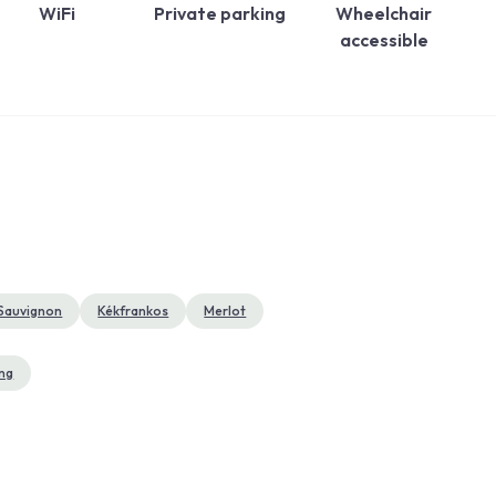
WiFi
Private parking
Wheelchair
accessible
Sauvignon
Kékfrankos
Merlot
ing