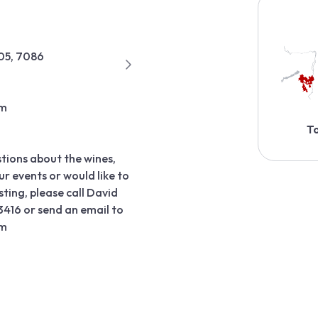
505, 7086
om
To
stions about the wines,
our events or would like to
sting, please call David
416 or send an email to
om