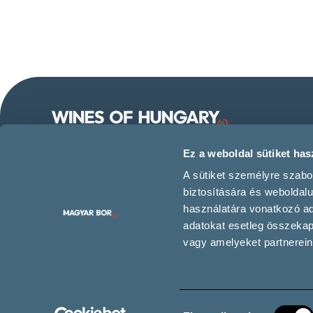
Follow us on our social
Ez a weboldal sütiket hasz
media!
A sütiket személyre szabo
biztosítására és weboldal
használatára vonatkozó ada
adatokat esetleg összeka
Contact us
vagy amelyeket partnereink
Hozzájárulás