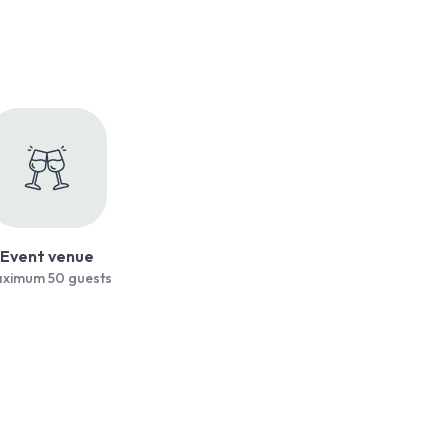
Event venue
ximum 50 guests