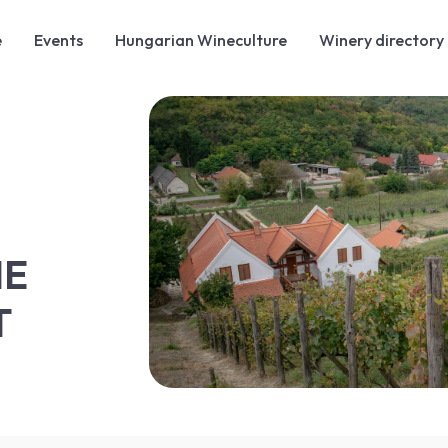
e
Events
Hungarian Wineculture
Winery directory
NE
T