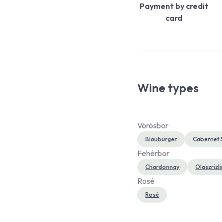
Payment by credit
card
Wine types
Vörösbor
Blauburger
Cabernet 
Fehérbor
Chardonnay
Olaszrizl
Rosé
Rosé