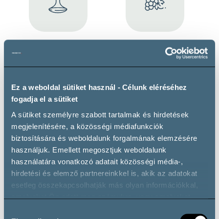
Guided wine tasting
Vineyard tour
Maximum 20 guests
Maximum 8 guests
Ez a weboldal sütiket használ - Célunk eléréséhez
fogadja el a sütiket
A sütiket személyre szabott tartalmak és hirdetések
megjelenítésére, a közösségi médiafunkciók
Event venue
biztosítására és weboldalunk forgalmának elemzésére
Maximum 20 guests
használjuk. Emellett megosztjuk weboldalunk
használatára vonatkozó adatait közösségi média-,
hirdetési és elemző partnereinkkel is, akik az adatokat
esetleg összekapcsolhatják más olyan információkkal,
amelyeket Ön adott meg számukra, vagy amelyeket
Wine types
partnereink gyűjtöttek az ő szolgáltatásaik használata
Hozzájárulás