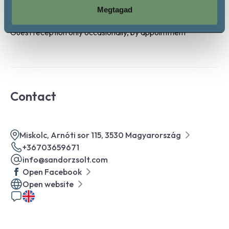
Megtagad
Guest reception only occasionally, by appointment
Contact
Miskolc, Arnóti sor 115, 3530 Magyarország
+36703659671
info@sandorzsolt.com
Open Facebook
Open website