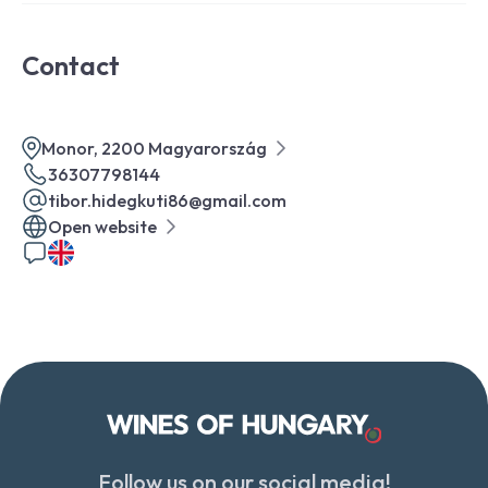
Contact
Monor, 2200 Magyarország
36307798144
tibor.hidegkuti86@gmail.com
Open website
Follow us on our social media!