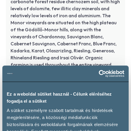
carbonate forest residue chernozem soil, with high
levels of dolomite, few illitic clay minerals and
relatively low levels of iron and aluminium. The
Monor vineyards are situated on the high plateau
of the Gödöllő-Monor hills, along with the
vineyards of Chardonnay, Sauvignon Blanc,
Cabernet Sauvignon, Cabernet Franc, Blue Franc,
Kadarka, Karat, Olaszrizling, Riesling, Generosa,
Rhineland Riesling and Irsai Olivér. Organic
farming is used throughout the entire vineyard.
Ez a weboldal sütiket használ - Célunk eléréséhez
Services
fogadja el a sütiket
A sütiket személyre szabott tartalmak és hirdetések
megjelenítésére, a közösségi médiafunkciók
biztosítására és weboldalunk forgalmának elemzésére