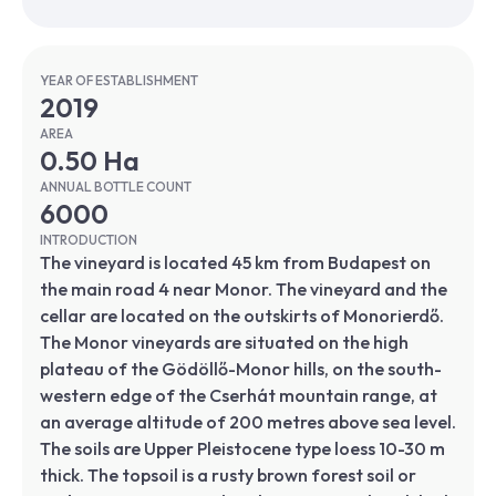
YEAR OF ESTABLISHMENT
2019
AREA
0.50 Ha
ANNUAL BOTTLE COUNT
6000
INTRODUCTION
The vineyard is located 45 km from Budapest on
the main road 4 near Monor. The vineyard and the
cellar are located on the outskirts of Monorierdő.
The Monor vineyards are situated on the high
plateau of the Gödöllő-Monor hills, on the south-
western edge of the Cserhát mountain range, at
an average altitude of 200 metres above sea level.
The soils are Upper Pleistocene type loess 10-30 m
thick. The topsoil is a rusty brown forest soil or