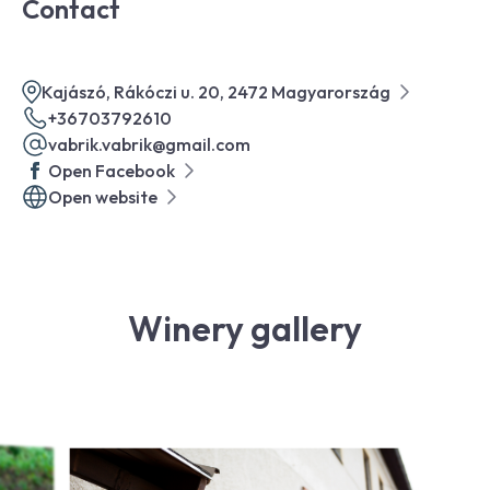
Contact
Kajászó, Rákóczi u. 20, 2472 Magyarország
+36703792610
vabrik.vabrik@gmail.com
Open Facebook
Open website
Winery gallery