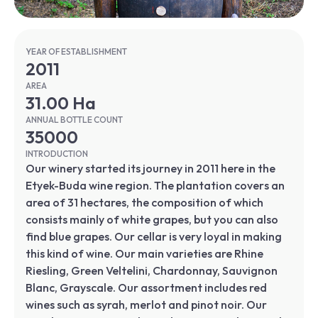
YEAR OF ESTABLISHMENT
2011
AREA
31.00 Ha
ANNUAL BOTTLE COUNT
35000
INTRODUCTION
Our winery started its journey in 2011 here in the
Etyek-Buda wine region. The plantation covers an
area of ​​31 hectares, the composition of which
consists mainly of white grapes, but you can also
find blue grapes. Our cellar is very loyal in making
this kind of wine. Our main varieties are Rhine
Riesling, Green Veltelini, Chardonnay, Sauvignon
Blanc, Grayscale. Our assortment includes red
wines such as syrah, merlot and pinot noir. Our