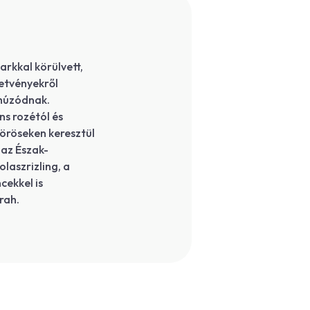
rkkal körülvett,
tetvényekről
 húzódnak.
ns rozétól és
 vöröseken keresztül
 az Észak-
laszrizling, a
cekkel is
yrah.