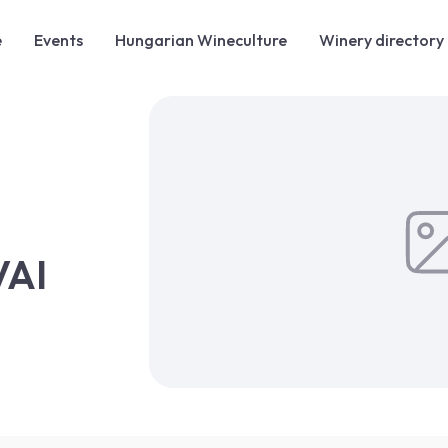
e
Events
Hungarian Wineculture
Winery directory
VAI