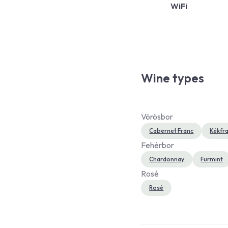
WiFi
Wine types
Vörösbor
Cabernet Franc
Kékfr
Fehérbor
Chardonnay
Furmint
Rosé
Rosé