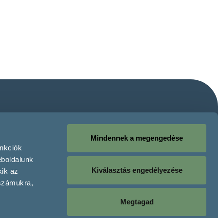
Mindennek a megengedése
unkciók
eboldalunk
Kiválasztás engedélyezése
kik az
 számukra,
Megtagad