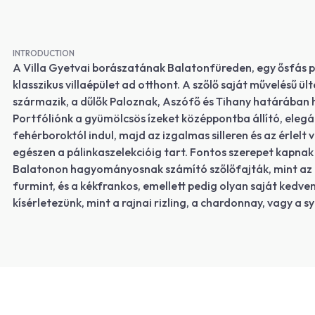
INTRODUCTION
A Villa Gyetvai borászatának Balatonfüreden, egy ősfás pa
klasszikus villaépület ad otthont. A szőlő saját művelésű ül
származik, a dűlők Paloznak, Aszófő és Tihany határában
Portfóliónk a gyümölcsös ízeket középpontba állító, elegá
fehérboroktól indul, majd az izgalmas silleren és az érlelt
egészen a pálinkaszelekcióig tart. Fontos szerepet kapnak
Balatonon hagyományosnak számító szőlőfajták, mint az o
furmint, és a kékfrankos, emellett pedig olyan saját kedven
kísérletezünk, mint a rajnai rizling, a chardonnay, vagy a s