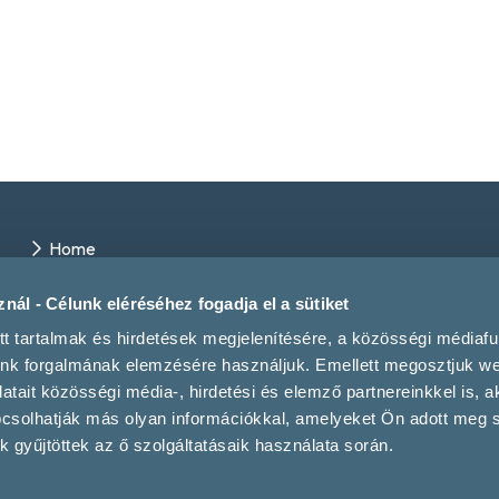
Home
Winery directory
Events
nál - Célunk eléréséhez fogadja el a sütiket
Contact us
tt tartalmak és hirdetések megjelenítésére, a közösségi médiaf
Magazine
unk forgalmának elemzésére használjuk. Emellett megosztjuk w
tait közösségi média-, hirdetési és elemző partnereinkkel is, a
pcsolhatják más olyan információkkal, amelyeket Ön adott meg
 gyűjtöttek az ő szolgáltatásaik használata során.