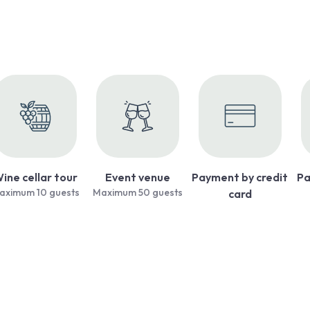
ine cellar tour
Event venue
Payment by credit
Pa
aximum 10 guests
Maximum 50 guests
card