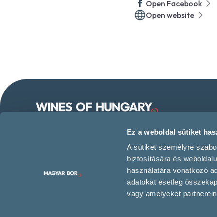
Open Facebook
Open website
Follow us on our social
Ez a weboldal sütiket hasz
media!
A sütiket személyre szabo
biztosítására és weboldal
használatára vonatkozó ada
adatokat esetleg összeka
Contact us
vagy amelyeket partnereink