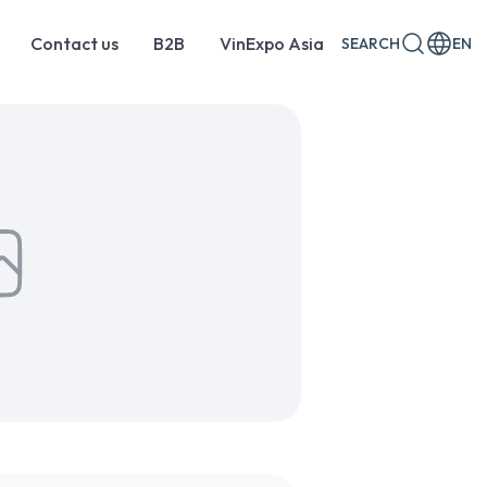
Contact us
B2B
VinExpo Asia
SEARCH
EN