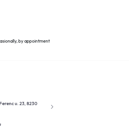
asionally, by appointment
Ferenc u. 23, 8230
u