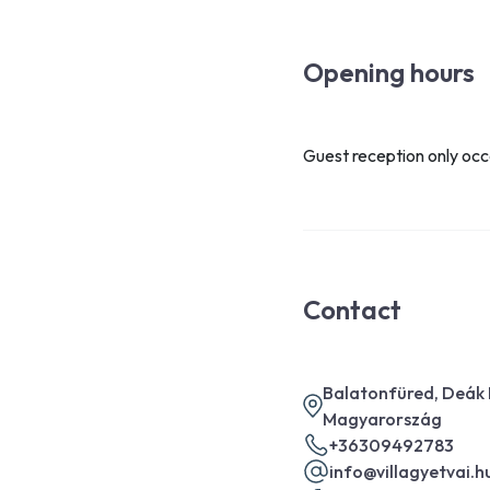
Opening hours
Guest reception only occ
Contact
Balatonfüred, Deák 
Magyarország
+36309492783
info@villagyetvai.h