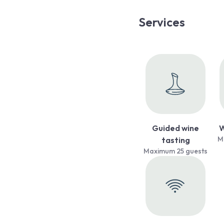
Services
Guided wine
W
M
tasting
Maximum 25 guests