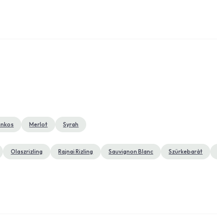
ankos
Merlot
Syrah
Olaszrizling
Rajnai Rizling
Sauvignon Blanc
Szürkebarát