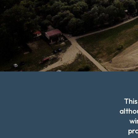
This
altho
wi
pro