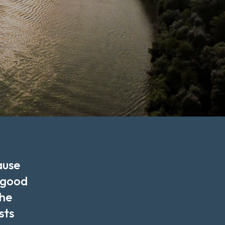
ause 
 good 
he 
sts 