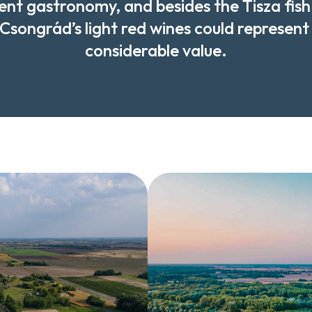
ent gastronomy, and besides the Tisza fish
Csongrád’s light red wines could represent
considerable value.