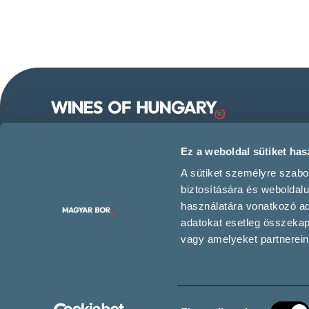
Follow us on our social
Ez a weboldal sütiket hasz
media!
A sütiket személyre szabo
biztosítására és weboldal
használatára vonatkozó ada
adatokat esetleg összeka
Contact us
vagy amelyeket partnereink
Hozzájárulás