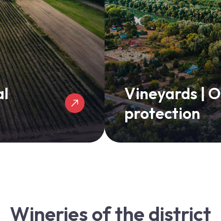
al
Vineyards | O
protection
Wineries of the district