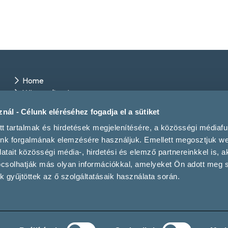
Home
Winery directory
Events
nál - Célunk eléréséhez fogadja el a sütiket
Contact us
tt tartalmak és hirdetések megjelenítésére, a közösségi médiaf
Magazine
unk forgalmának elemzésére használjuk. Emellett megosztjuk w
tait közösségi média-, hirdetési és elemző partnereinkkel is, a
pcsolhatják más olyan információkkal, amelyeket Ön adott meg
 gyűjtöttek az ő szolgáltatásaik használata során.