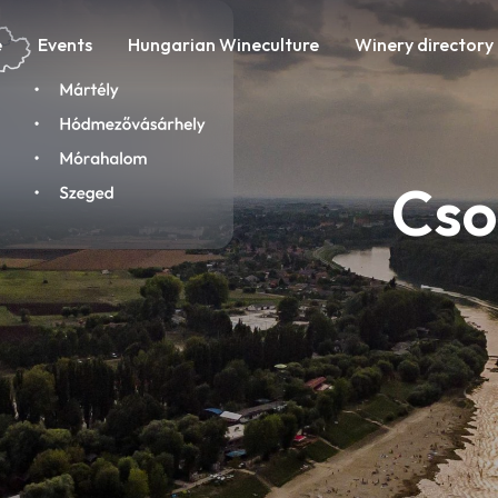
e
Events
Hungarian Wineculture
Winery directory
Cso