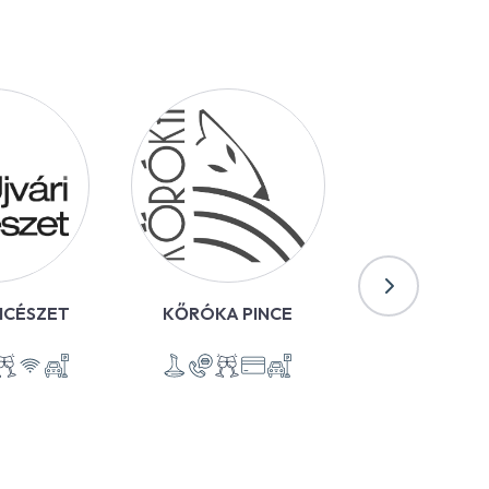
INCÉSZET
KŐRÓKA PINCE
APRÓKER
BORÁSZ