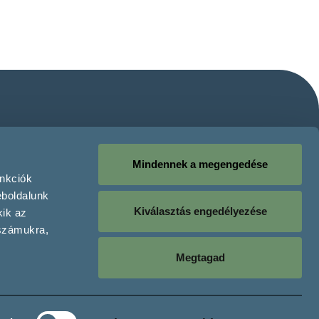
Mindennek a megengedése
unkciók
eboldalunk
Kiválasztás engedélyezése
kik az
 számukra,
Megtagad