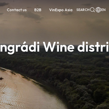
Contact us
B2B
VinExpo Asia
SEARCH
EN
ngrádi Wine distri