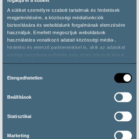
fogadja el a sütiket
Maximum 30 guests
Maximum 200 guests
A sütiket személyre szabott tartalmak és hirdetések
megjelenítésére, a közösségi médiafunkciók
biztosítására és weboldalunk forgalmának elemzésére
használjuk. Emellett megosztjuk weboldalunk
használatára vonatkozó adatait közösségi média-,
hirdetési és elemző partnereinkkel is, akik az adatokat
WiFi
Private parking
esetleg összekapcsolhatják más olyan információkkal,
amelyeket Ön adott meg számukra, vagy amelyeket
partnereink gyűjtöttek az ő szolgáltatásaik használata
Hozzájárulás
során.
Elengedhetetlen
kiválasztása
Beállítások
Wheelchair accessible
Statisztikai
Marketing