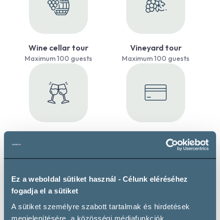
Wine cellar tour
Vineyard tour
Maximum 100 guests
Maximum 100 guests
Event venue
Payment by credit card
Maximum 100 guests
Ez a weboldal sütiket használ - Célunk eléréséhez
fogadja el a sütiket
A sütiket személyre szabott tartalmak és hirdetések
megjelenítésére, a közösségi médiafunkciók