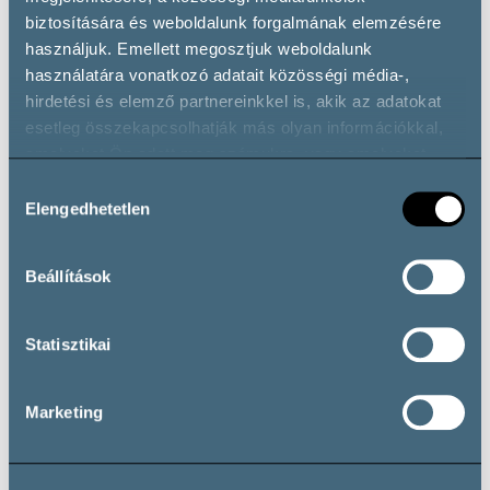
Private parking
Wheelchair accessible
biztosítására és weboldalunk forgalmának elemzésére
használjuk. Emellett megosztjuk weboldalunk
használatára vonatkozó adatait közösségi média-,
hirdetési és elemző partnereinkkel is, akik az adatokat
esetleg összekapcsolhatják más olyan információkkal,
Wine types
amelyeket Ön adott meg számukra, vagy amelyeket
partnereink gyűjtöttek az ő szolgáltatásaik használata
Hozzájárulás
során.
Elengedhetetlen
kiválasztása
Fehérbor
Chardonnay
Cserszegi Fűszeres
Egyéb Fehérbor
Beállítások
Ezerjó
Irsai Olivér
Királyleányka
Olaszrizling
Rajnai Rizling
Sauvignon Blanc
Zenit
Statisztikai
Pezsgő
Egyéb Pezsgő, Habzóbor, Gyöngyözőbor
Marketing
Vörösbor
Egyéb Vörösbor
Természetes édes borok