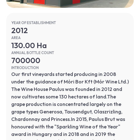
YEAR OF ESTABLISHMENT
2012
AREA
130.00 Ha
ANNUAL BOTTLE COUNT
700000
INTRODUCTION
Our first vineyards started producing in 2008
under the guidance of Móri Bor Kft (Mór Wine Ltd.)
The Wine House Paulus was founded in 2012 and
now cultivates some 130 hectares of land.The
grape production is concentrated largely on the
grape types Generosa, Tausendgut, Olaszrizling,
Chardonnay and Princess.In 2015, Paulus Brut was
honoured with the "Sparkling Wine of the Year"
award in Hungary and in 2018 and in 2019 the