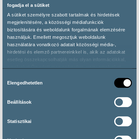
fogadja el a sütiket
A sütiket személyre szabott tartalmak és hirdetések
History | National
megjelenítésére, a közösségi médiafunkciók
Geography
biztosítására és weboldalunk forgalmának elemzésére
használjuk. Emellett megosztjuk weboldalunk
használatára vonatkozó adatait közösségi média-,
hirdetési és elemző partnereinkkel is, akik az adatokat
esetleg összekapcsolhatják más olyan információkkal,
amelyeket Ön adott meg számukra, vagy amelyeket
partnereink gyűjtöttek az ő szolgáltatásaik használata
Hozzájárulás
során.
Elengedhetetlen
kiválasztása
Beállítások
Statisztikai