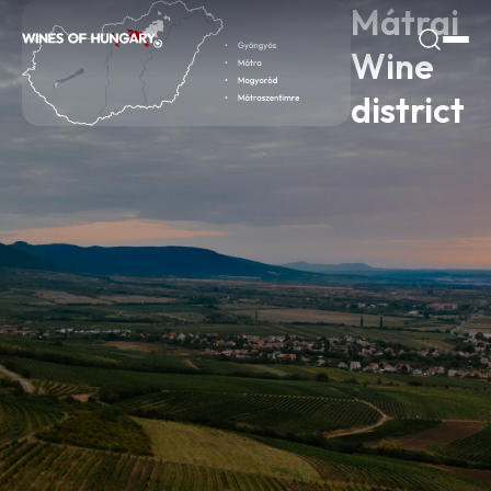
Mátrai 
Wine 
district