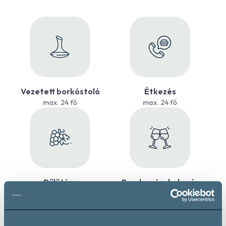
Vezetett borkóstoló
Étkezés
max. 24 fő
max. 24 fő
Dűlőtúra
Rendezvényhelyszín
max. 4 fő
max. 24 fő