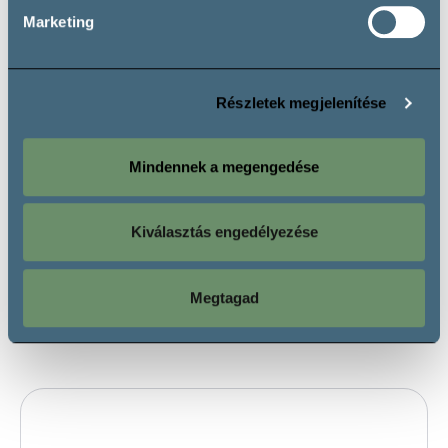
Vendégfogadás csak eseti jelleggel, egyeztetés alapján
Marketing
Részletek megjelenítése
Kapcsolat
Mindennek a megengedése
Mád, Kossuth Lajos u. 19, 3909 Magyarország
+36706703700
Kiválasztás engedélyezése
info@kardos-tokaj.com
Facebook megnyitása
Megtagad
Weboldal megnyitása