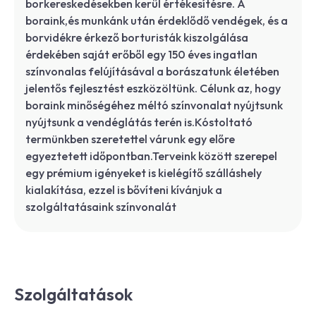
borkereskedésekben kerül értékesítésre. A
boraink,és munkánk után érdeklődő vendégek, és a
borvidékre érkező borturisták kiszolgálása
érdekében saját erőből egy 150 éves ingatlan
színvonalas felújításával a borászatunk életében
jelentős fejlesztést eszközöltünk. Célunk az, hogy
boraink minőségéhez méltó színvonalat nyújtsunk
nyújtsunk a vendéglátás terén is.Kóstoltató
termünkben szeretettel várunk egy előre
egyeztetett időpontban.Terveink között szerepel
egy prémium igényeket is kielégítő szálláshely
kialakítása, ezzel is bővíteni kívánjuk a
szolgáltatásaink színvonalát
Szolgáltatások