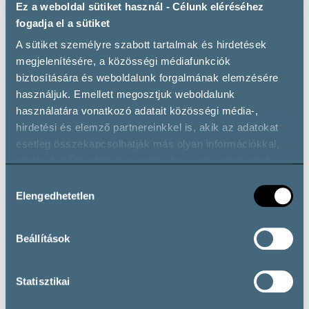
Ez a weboldal sütiket használ - Célunk eléréséhez
fogadja el a sütiket
Bortípusok
A sütiket személyre szabott tartalmak és hirdetések
megjelenítésére, a közösségi médiafunkciók
biztosítására és weboldalunk forgalmának elemzésére
Fehérbor
használjuk. Emellett megosztjuk weboldalunk
használatára vonatkozó adatait közösségi média-,
Furmint
Hárslevelű
Sárga Muskotály
Zéta
hirdetési és elemző partnereinkkel is, akik az adatokat
Természetes édes borok
esetleg összekapcsolhatják más olyan információkkal,
Késői Szüretelésű Édes Bor
Tokaji Aszú
amelyeket Ön adott meg számukra, vagy amelyeket
Tokaji Szamorodni
partnereink gyűjtöttek az ő szolgáltatásaik használata
Hozzájárulás
során.
Elengedhetetlen
kiválasztása
Beállítások
Nyitvatartás
Statisztikai