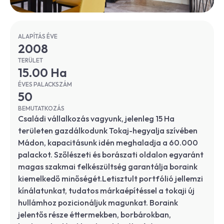
ALAPÍTÁS ÉVE
2008
TERÜLET
15.00 Ha
ÉVES PALACKSZÁM
50
BEMUTATKOZÁS
Családi vállalkozás vagyunk, jelenleg 15 Ha
területen gazdálkodunk Tokaj-hegyalja szívében
Mádon, kapacitásunk idén meghaladja a 60.000
palackot. Szőlészeti és borászati oldalon egyaránt
magas szakmai felkészültség garantálja boraink
kiemelkedő minőségét.Letisztult portfólió jellemzi
kínálatunkat, tudatos márkaépítéssel a tokaji új
hullámhoz pozicionáljuk magunkat. Boraink
jelentős része éttermekben, borbárokban,