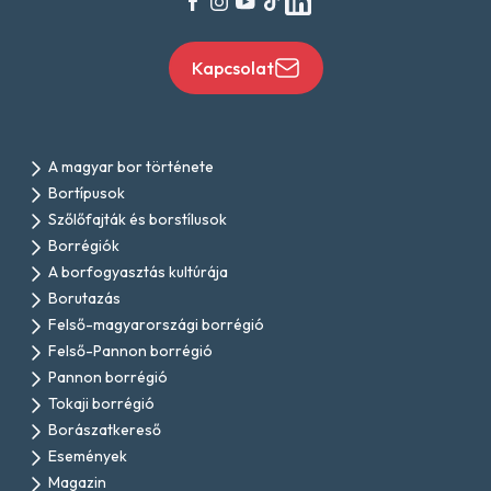
Kapcsolat
A magyar bor története
Bortípusok
Szőlőfajták és borstílusok
Borrégiók
A borfogyasztás kultúrája
Borutazás
Felső-magyarországi borrégió
Felső-Pannon borrégió
Pannon borrégió
Tokaji borrégió
Borászatkereső
Események
Magazin