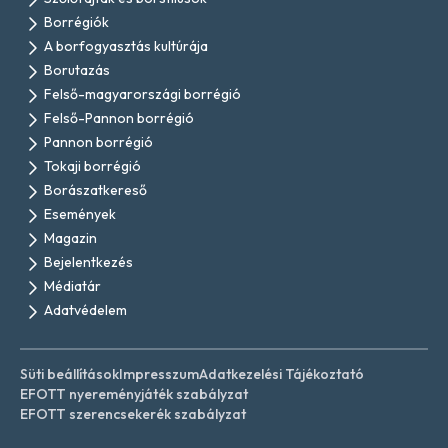
Borrégiók
A borfogyasztás kultúrája
Borutazás
Felső-magyarországi borrégió
Felső-Pannon borrégió
Pannon borrégió
Tokaji borrégió
Borászatkereső
Események
Magazin
Bejelentkezés
Médiatár
Adatvédelem
Süti beállítások
Impresszum
Adatkezelési Tájékoztató
EFOTT nyereményjáték szabályzat
EFOTT szerencsekerék szabályzat