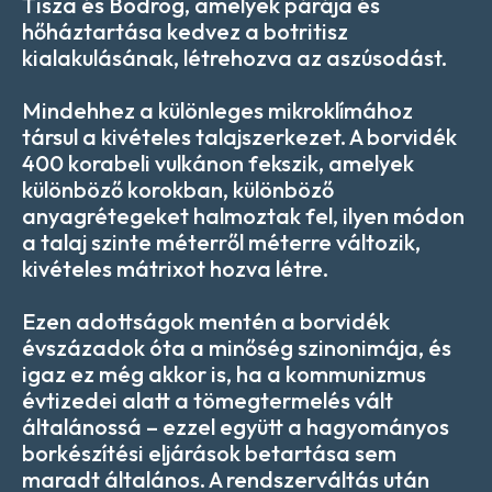
Tisza és Bodrog, amelyek párája és
hőháztartása kedvez a botritisz
kialakulásának, létrehozva az aszúsodást.
Mindehhez a különleges mikroklímához
társul a kivételes talajszerkezet. A borvidék
400 korabeli vulkánon fekszik, amelyek
különböző korokban, különböző
anyagrétegeket halmoztak fel, ilyen módon
a talaj szinte méterről méterre változik,
kivételes mátrixot hozva létre.
Ezen adottságok mentén a borvidék
évszázadok óta a minőség szinonimája, és
igaz ez még akkor is, ha a kommunizmus
évtizedei alatt a tömegtermelés vált
általánossá – ezzel együtt a hagyományos
borkészítési eljárások betartása sem
maradt általános. A rendszerváltás után