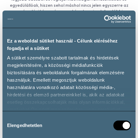
egyedülállóak, hiszen sehol máshol nincs jelen egyszerre az
aszúsodási képesség a markáns terroirral. Az utóbbi
évtizedekben pedig száraz bor tekintetében is szépen kúszik
be a világszínvonalú borvidékek sorába.
Ez a weboldal sütiket használ - Célunk eléréséhez
Bővebben érdekel
fogadja el a sütiket
A sütiket személyre szabott tartalmak és hirdetések
megjelenítésére, a közösségi médiafunkciók
biztosítására és weboldalunk forgalmának elemzésére
használjuk. Emellett megosztjuk weboldalunk
használatára vonatkozó adatait közösségi média-,
hirdetési és elemző partnereinkkel is, akik az adatokat
A régió borászatai
esetleg összekapcsolhatják más olyan információkkal,
amelyeket Ön adott meg számukra, vagy amelyeket
partnereink gyűjtöttek az ő szolgáltatásaik használata
Hozzájárulás
során.
Elengedhetetlen
kiválasztása