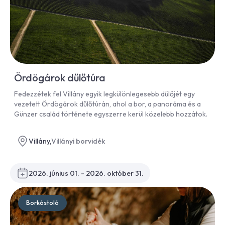
Ördögárok dűlőtúra
Fedezzétek fel Villány egyik legkülönlegesebb dűlőjét egy
vezetett Ördögárok dűlőtúrán, ahol a bor, a panoráma és a
Günzer család története egyszerre kerül közelebb hozzátok.
Villány,
Villányi borvidék
2026. június 01. - 2026. október 31.
Borkóstoló