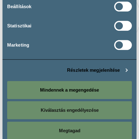
Beállítások
Statisztikai
Marketing
SZEDMÁK BORHÁZ
JULIET VICTOR
BORÁSZAT
Részletek megjelenítése
Mindennek a megengedése
Kiválasztás engedélyezése
További borászatok
Megtagad