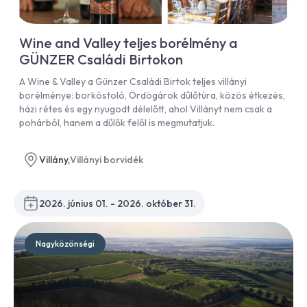
Wine and Valley teljes borélmény a
GÜNZER Családi Birtokon
A Wine & Valley a Günzer Családi Birtok teljes villányi
borélménye: borkóstoló, Ördögárok dűlőtúra, közös étkezés,
házi rétes és egy nyugodt délelőtt, ahol Villányt nem csak a
pohárból, hanem a dűlők felől is megmutatjuk.
Villány,
Villányi borvidék
2026. június 01. - 2026. október 31.
Nagyközönségi