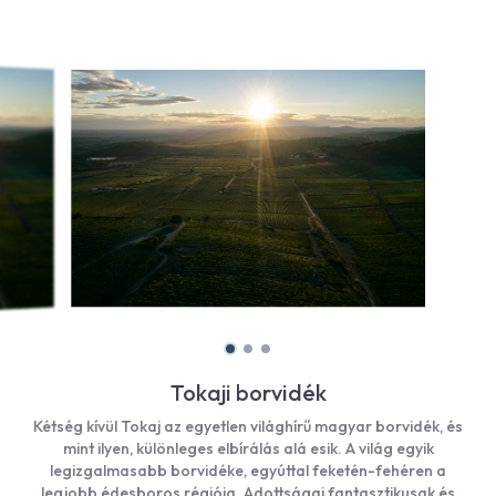
Tokaji borvidék
Kétség kívül Tokaj az egyetlen világhírű magyar borvidék, és
mint ilyen, különleges elbírálás alá esik. A világ egyik
legizgalmasabb borvidéke, egyúttal feketén-fehéren a
legjobb édesboros régiója. Adottságai fantasztikusak és