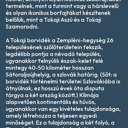
termelnek, mint a furmint vagy a hárslevelű
és olyan ikonikus borfajtákat készítenek
belőlük, mint a Tokaji Aszú és a Tokaji
Szamorodni.
A Tokaji borvidék a Zempléni-hegység 26
településének szőlőterületein fekszik,
legdélibb pontja a névadó település,
ugyanakkor felnyúlik észak-kelet felé
mintegy 40-50 kilométer hosszan
Sátoraljaújhelyig, a szlovák határig. (Sőt: a
borvidék történelmi területei Szlovákiába is
átnyúlnak, ez hosszú évek óta disputa
tárgya a két ország között.) Klímája
alapvetően kontinentális és hűvös,
ugyanakkor van egy kivételes tulajdonsága,
amely létrehozza a teljesen egyedi
minőséget. Ez a tulajdonság a két folyó, a