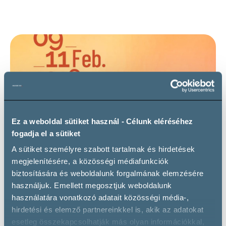
Ez a weboldal sütiket használ - Célunk eléréséhez
fogadja el a sütiket
A sütiket személyre szabott tartalmak és hirdetések
megjelenítésére, a közösségi médiafunkciók
Wine Paris 2026
biztosítására és weboldalunk forgalmának elemzésére
használjuk. Emellett megosztjuk weboldalunk
használatára vonatkozó adatait közösségi média-,
hirdetési és elemző partnereinkkel is, akik az adatokat
esetleg összekapcsolhatják más olyan információkkal,