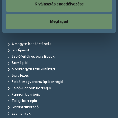
Kiválasztás engedélyezése
Kapcsolat
Megtagad
A magyar bor története
Bortípusok
Szőlőfajták és borstílusok
Borrégiók
A borfogyasztás kultúrája
Borutazás
Felső-magyarországi borrégió
Felső-Pannon borrégió
Pannon borrégió
Tokaji borrégió
Borászatkereső
Események