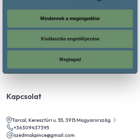
Szezonon kívül:
December 1. - Április 30.
Hétfő:
11:00 - 17:00
Mindennek a megengedése
Kedd:
11:00 - 17:00
Szerda:
11:00 - 17:00
Csütörtök:
11:00 - 17:00
Kiválasztás engedélyezése
Péntek:
11:00 - 17:00
Szombat:
11:00 - 17:00
Vasárnap:
11:00 - 17:00
Megtagad
Kapcsolat
Tarcal, Keresztúri u. 55, 3915 Magyarország
+36309437395
szedmakpince@gmail.com