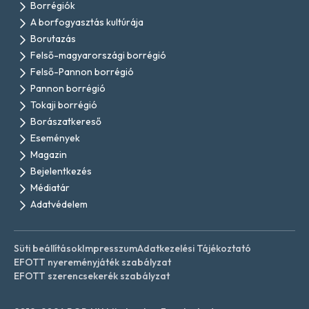
Borrégiók
A borfogyasztás kultúrája
Borutazás
Felső-magyarországi borrégió
Felső-Pannon borrégió
Pannon borrégió
Tokaji borrégió
Borászatkereső
Események
Magazin
Bejelentkezés
Médiatár
Adatvédelem
Süti beállítások
Impresszum
Adatkezelési Tájékoztató
EFOTT nyereményjáték szabályzat
EFOTT szerencsekerék szabályzat