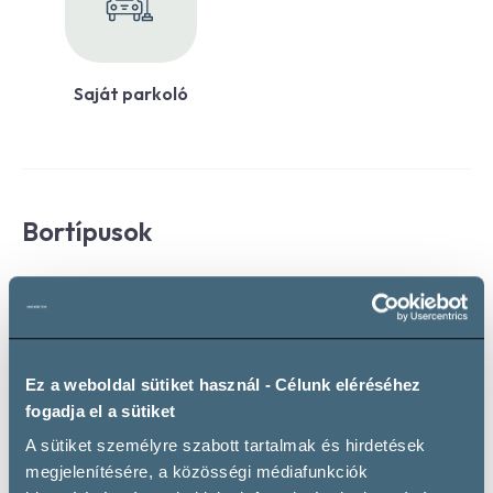
Saját parkoló
Bortípusok
Természetes édes borok
Egyéb Természetes Édes Bor
Késői Szüretelésű Édes Bor
Tokaji Aszú
Tokaji Szamorodni
Ez a weboldal sütiket használ - Célunk eléréséhez
Fehérbor
fogadja el a sütiket
Furmint
Hárslevelű
Kabar
Sárga Muskotály
A sütiket személyre szabott tartalmak és hirdetések
megjelenítésére, a közösségi médiafunkciók
Zengő
Zéta