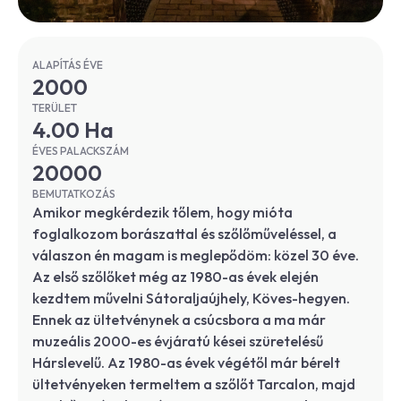
ALAPÍTÁS ÉVE
2000
TERÜLET
4.00 Ha
ÉVES PALACKSZÁM
20000
BEMUTATKOZÁS
Amikor megkérdezik tőlem, hogy mióta
foglalkozom borászattal és szőlőműveléssel, a
válaszon én magam is meglepődöm: közel 30 éve.
Az első szőlőket még az 1980-as évek elején
kezdtem művelni Sátoraljaújhely, Köves-hegyen.
Ennek az ültetvénynek a csúcsbora a ma már
muzeális 2000-es évjáratú kései szüretelésű
Hárslevelű. Az 1980-as évek végétől már bérelt
ültetvényeken termeltem a szőlőt Tarcalon, majd