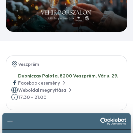
Veszprém
Dubniczay Palota, 8200 Veszprém, Vár u. 29.
Facebook esemény
Weboldal megnyitása
17:30 – 21:00
Az Adventi időszakban az ünnepre készülődve pezsgőkkel