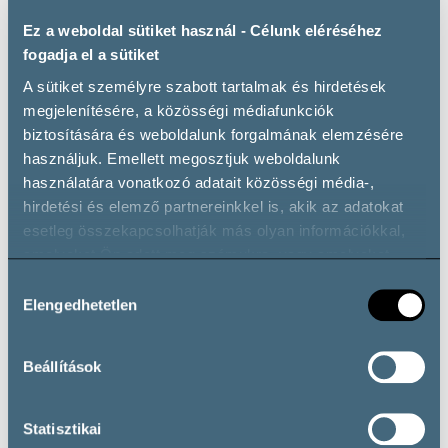
készülnek a szervezők, de természetesen borok is lesznek
a válogatott kínálatban. A rendezvények egyedi, exkluzív
Ez a weboldal sütiket használ - Célunk eléréséhez
megjelenéssel, sétáló kóstoló jelleggel adnak maradandó
fogadja el a sütiket
élményt a látogatóknak, teret és helyszínt biztosítva a
A sütiket személyre szabott tartalmak és hirdetések
borkultúra, borkóstolás iránt érdeklődő veszprémiek és
megjelenítésére, a közösségi médiafunkciók
környékbeliek számára.
biztosítására és weboldalunk forgalmának elemzésére
használjuk. Emellett megosztjuk weboldalunk
A borszalon kiállítói:
használatára vonatkozó adatait közösségi média-,
St. Donat birtok – Csopak
hirdetési és elemző partnereinkkel is, akik az adatokat
esetleg összekapcsolhatják más olyan információkkal,
Pátzay borbirtok – Badacsony
amelyeket Ön adott meg számukra, vagy amelyeket
partnereink gyűjtöttek az ő szolgáltatásaik használata
Fehérvári Borbirtok – Somló
Hozzájárulás
során.
Elengedhetetlen
kiválasztása
Veszprémi Érseki pincészet – Mindszentkála
Bortársaság “Kedvenceink” válogatás
Beállítások
Zwack Izabella borkereskedés – champagne & prosecco
Statisztikai
Vino Castillo – spanyol borok és cava-k