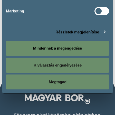
Borkorzó – francia borok és champagne
Marketing
Törley buborék – cava, champagne, pezsgő
Americano BAR
Részletek megjelenítése
A kóstoló alatt ingyenes kulturális program a Művészetek
Háza vezetésével:
Mindennek a megengedése
19:00 Ábel Tamás: Nem leszek az, aki voltam című kiállítása
19:30 Szabó Dezső: Vulkánlabor című kiállítása
Kiválasztás engedélyezése
Megtagad
Kövess minket közösségi oldalainkon!