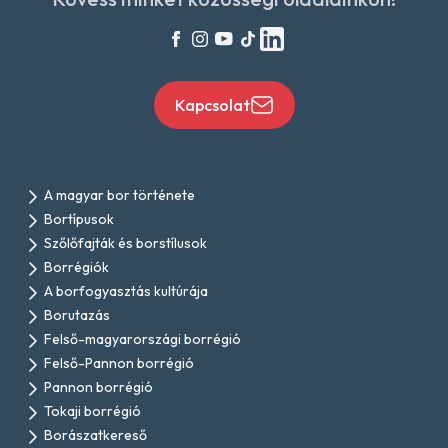
Kapcsolat
A magyar bor története
Bortípusok
Szőlőfajták és borstílusok
Borrégiók
A borfogyasztás kultúrája
Borutazás
Felső-magyarországi borrégió
Felső-Pannon borrégió
Pannon borrégió
Tokaji borrégió
Borászatkereső