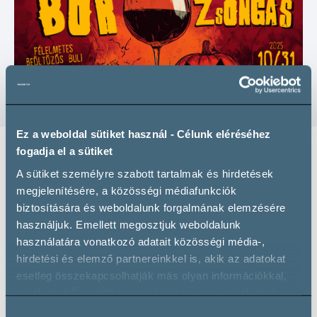
Ez a weboldal sütiket használ - Célunk eléréséhez
fogadja el a sütiket
A sütiket személyre szabott tartalmak és hirdetések
Budapest
megjelenítésére, a közösségi médiafunkciók
biztosítására és weboldalunk forgalmának elemzésére
Otthonka, 1088 Budapest, Szentkirályi utca
használjuk. Emellett megosztjuk weboldalunk
23.
használatára vonatkozó adatait közösségi média-,
Facebook esemény
hirdetési és elemző partnereinkkel is, akik az adatokat
Weboldal megnyitása
esetleg összekapcsolhatják más olyan információkkal,
Egy este, ahol a bor és a borzongás kéz a kézben jár! A
amelyeket Ön adott meg számukra, vagy amelyeket
korlátlan sétáló borkóstoló egyben egy halloweeni
partnereink gyűjtöttek az ő szolgáltatásaik használata
Hozzájárulás