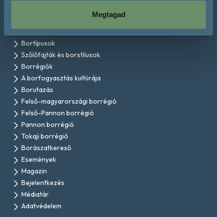
Megtagad
A magyar bor története
Bortípusok
Szőlőfajták és borstílusok
Borrégiók
A borfogyasztás kultúrája
Borutazás
Felső-magyarországi borrégió
Felső-Pannon borrégió
Pannon borrégió
Tokaji borrégió
Borászatkereső
Események
Magazin
Bejelentkezés
Médiatár
Adatvédelem