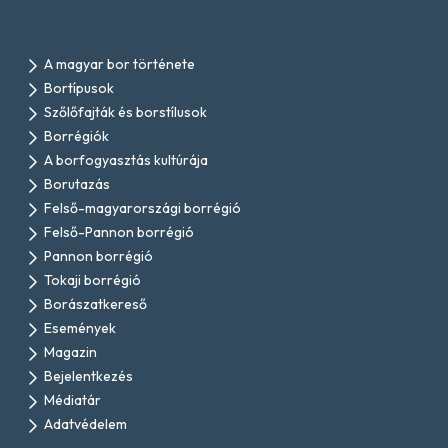
A magyar bor története
Bortípusok
Szőlőfajták és borstílusok
Borrégiók
A borfogyasztás kultúrája
Borutazás
Felső-magyarországi borrégió
Felső-Pannon borrégió
Pannon borrégió
Tokaji borrégió
Borászatkereső
Események
Magazin
Bejelentkezés
Médiatár
Adatvédelem