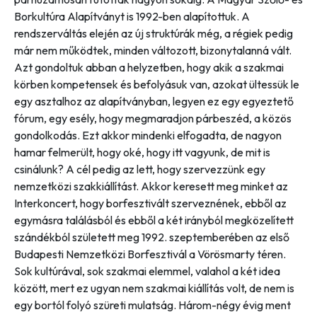
Borkultúra Alapítványt is 1992-ben alapítottuk. A
rendszerváltás elején az új struktúrák még, a régiek pedig
már nem működtek, minden változott, bizonytalanná vált.
Azt gondoltuk abban a helyzetben, hogy akik a szakmai
körben kompetensek és befolyásuk van, azokat ültessük le
egy asztalhoz az alapítványban, legyen ez egy egyeztető
fórum, egy esély, hogy megmaradjon párbeszéd, a közös
gondolkodás. Ezt akkor mindenki elfogadta, de nagyon
hamar felmerült, hogy oké, hogy itt vagyunk, de mit is
csinálunk? A cél pedig az lett, hogy szervezzünk egy
nemzetközi szakkiállítást. Akkor keresett meg minket az
Interkoncert, hogy borfesztivált szerveznének, ebből az
egymásra találásból és ebből a két irányból megközelített
szándékból született meg 1992. szeptemberében az első
Budapesti Nemzetközi Borfesztivál a Vörösmarty téren.
Sok kultúrával, sok szakmai elemmel, valahol a két idea
között, mert ez ugyan nem szakmai kiállítás volt, de nem is
egy bortól folyó szüreti mulatság. Három-négy évig ment