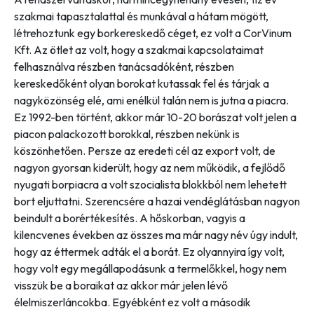
szakmai tapasztalattal és munkával a hátam mögött,
létrehoztunk egy borkereskedő céget, ez volt a CorVinum
Kft. Az ötlet az volt, hogy a szakmai kapcsolataimat
felhasználva részben tanácsadóként, részben
kereskedőként olyan borokat kutassak fel és tárjak a
nagyközönség elé, ami enélkül talán nem is jutna a piacra.
Ez 1992-ben történt, akkor már 10-20 borászat volt jelen a
piacon palackozott borokkal, részben nekünk is
köszönhetően. Persze az eredeti cél az export volt, de
nagyon gyorsan kiderült, hogy az nem működik, a fejlődő
nyugati borpiacra a volt szocialista blokkból nem lehetett
bort eljuttatni. Szerencsére a hazai vendéglátásban nagyon
beindult a borértékesítés. A hőskorban, vagyis a
kilencvenes években az összes ma már nagy név úgy indult,
hogy az éttermek adták el a borát. Ez olyannyira így volt,
hogy volt egy megállapodásunk a termelőkkel, hogy nem
visszük be a boraikat az akkor már jelen lévő
élelmiszerláncokba. Egyébként ez volt a második