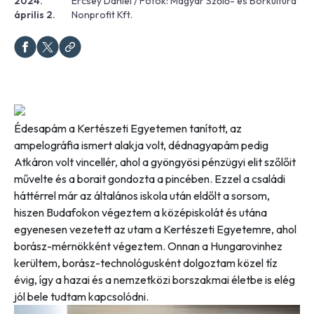
2024.
Ercsey Dániel / Fotók: Magyar Szőlő- és Borkultúra
április 2.
Nonprofit Kft.
Édesapám a Kertészeti Egyetemen tanított, az
ampelográfia ismert alakja volt, dédnagyapám pedig
Atkáron volt vincellér, ahol a gyöngyösi pénzügyi elit szőlőit
művelte és a borait gondozta a pincében. Ezzel a családi
háttérrel már az általános iskola után eldőlt a sorsom,
hiszen Budafokon végeztem a középiskolát és utána
egyenesen vezetett az utam a Kertészeti Egyetemre, ahol
borász-mérnökként végeztem. Onnan a Hungarovinhez
kerültem, borász-technológusként dolgoztam közel tíz
évig, így a hazai és a nemzetközi borszakmai életbe is elég
jól bele tudtam kapcsolódni.