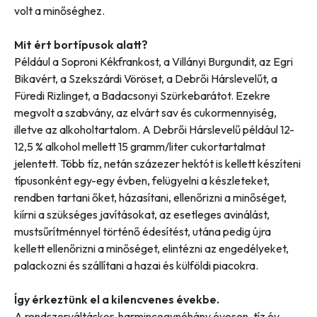
volt a minőséghez.
Mit ért bortípusok alatt?
Például a Soproni Kékfrankost, a Villányi Burgundit, az Egri
Bikavért, a Szekszárdi Vöröset, a Debrői Hárslevelűt, a
Füredi Rizlinget, a Badacsonyi Szürkebarátot. Ezekre
megvolt a szabvány, az elvárt sav és cukormennyiség,
illetve az alkoholtartalom. A Debrői Hárslevelű például 12-
12,5 % alkohol mellett 15 gramm/liter cukortartalmat
jelentett. Több tíz, netán százezer hektót is kellett készíteni
típusonként egy-egy évben, felügyelni a készleteket,
rendben tartani őket, házasítani, ellenőrizni a minőséget,
kiírni a szükséges javításokat, az esetleges avinálást,
mustsűrítménnyel történő édesítést, utána pedig újra
kellett ellenőrizni a minőséget, elintézni az engedélyeket,
palackozni és szállítani a hazai és külföldi piacokra.
Így érkeztünk el a kilencvenes évekbe.
A rendszerváltáskor, harmincegynéhány évesen, tíz év