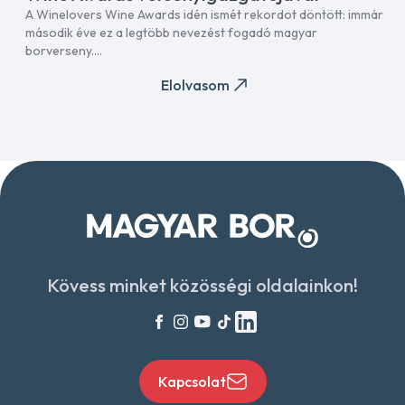
A Winelovers Wine Awards idén ismét rekordot döntött: immár
második éve ez a legtöbb nevezést fogadó magyar
borverseny....
Elolvasom
Kövess minket közösségi oldalainkon!
Kapcsolat