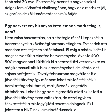
több mint 30 éve. Én személyi szerint is nagyon sokat
dolgoztam a Vinofed elnökségében, hogy ez a rendszer jól,
szigorúan de zökkenőmentesen működjön.
Egy borverseny bizonyos értelemben marketing is,
nem?
Nem volna haszontalan, ha a stratégia részét képeznék a
borversenyek a közösségi bormarketingben. Évtizedek óta
mondom ezt, teljesen hatástalanul. 15 évig a mintaküldést is
megszerveztük a Vinofed borversenyeire, évente 400-
500 magyar bort küldtünk ki a nemzetközi versenyekre és
még kommunikáltuk is az eredményeket, de idéntől ezt
sajnos befejeztük. Tavaly februárban megváltozott a
jövedéki törvény, így már nem lehet mintaérték nélkül
borokat fogadni, tárolni, csak jövedéki engedély
birtokában. Lehet, hogy az e-cigaretták miatt született a
jövedéki törvény ezen változása, de ezzel egyben
tönkretették a mintagyűjtési részét a dolognak. Ezt
jeleztem a HNT-nek, a minisztériumnak, a