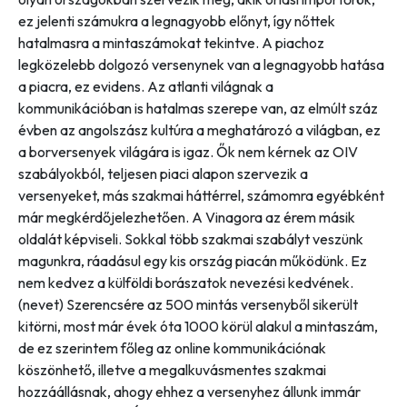
ez jelenti számukra a legnagyobb előnyt, így nőttek
hatalmasra a mintaszámokat tekintve. A piachoz
legközelebb dolgozó versenynek van a legnagyobb hatása
a piacra, ez evidens. Az atlanti világnak a
kommunikációban is hatalmas szerepe van, az elmúlt száz
évben az angolszász kultúra a meghatározó a világban, ez
a borversenyek világára is igaz. Ők nem kérnek az OIV
szabályokból, teljesen piaci alapon szervezik a
versenyeket, más szakmai háttérrel, számomra egyébként
már megkérdőjelezhetően. A Vinagora az érem másik
oldalát képviseli. Sokkal több szakmai szabályt veszünk
magunkra, ráadásul egy kis ország piacán működünk. Ez
nem kedvez a külföldi borászatok nevezési kedvének.
(nevet) Szerencsére az 500 mintás versenyből sikerült
kitörni, most már évek óta 1000 körül alakul a mintaszám,
de ez szerintem főleg az online kommunikációnak
köszönhető, illetve a megalkuvásmentes szakmai
hozzáállásnak, ahogy ehhez a versenyhez állunk immár