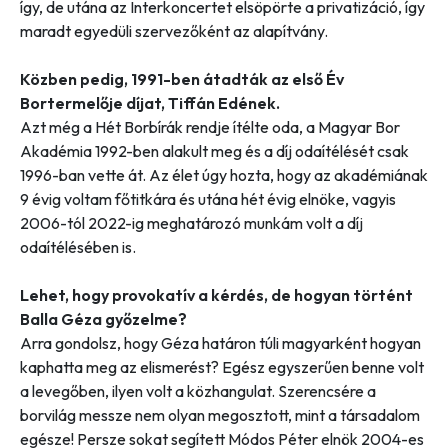
így, de utána az Interkoncertet elsöpörte a privatizáció, így
maradt egyedüli szervezőként az alapítvány.
Közben pedig, 1991-ben átadták az első Év
Bortermelője díjat, Tiffán Edének.
Azt még a Hét Borbírák rendje ítélte oda, a Magyar Bor
Akadémia 1992-ben alakult meg és a díj odaítélését csak
1996-ban vette át. Az élet úgy hozta, hogy az akadémiának
9 évig voltam főtitkára és utána hét évig elnöke, vagyis
2006-tól 2022-ig meghatározó munkám volt a díj
odaítélésében is.
Lehet, hogy provokatív a kérdés, de hogyan történt
Balla Géza győzelme?
Arra gondolsz, hogy Géza határon túli magyarként hogyan
kaphatta meg az elismerést? Egész egyszerűen benne volt
a levegőben, ilyen volt a közhangulat. Szerencsére a
borvilág messze nem olyan megosztott, mint a társadalom
egésze! Persze sokat segített Módos Péter elnök 2004-es