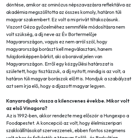
döntése, amikor az ominózus népszavazásra reflektálva az
akadémia megszólította az összes komoly, határon túli
magyar szakembert. Ez volt a mi privát tiltakozásunk.
Viszont Géza győzelméhez semmiféle módosításra nem
volt szükség, a díj neve az Év Bortermelője
Magyarországon, vagyis ez nem arról szól, hogy
magyarországi borászt kell megválasztani, hanem
tulajdonképpen bárkit, aki a boraival jelen van
Magyarországon. Erről egy közgyűlési határozat is
született, hogy tisztázzuk, a díj nyitott, mindig is az volt, a
határon túli magyar borászok előtt is. Mondjuk a szabályzat
azt sem írja elő, hogy a díjazott magyar legyen.
Kanyarodjunk vissza a kilencvenes évekbe. Mikor volt
az első Vinagora?
Az is 1992-ben, akkor rendezte meg először a Hungexpo a
Foodapestet. A koncepció az volt, hogy élelmiszeripari
szakkiállításokat szervezzenek, ebben fontos szegmens
volt a bor és felkérték a Magyar Szőlő- és Borkultúra