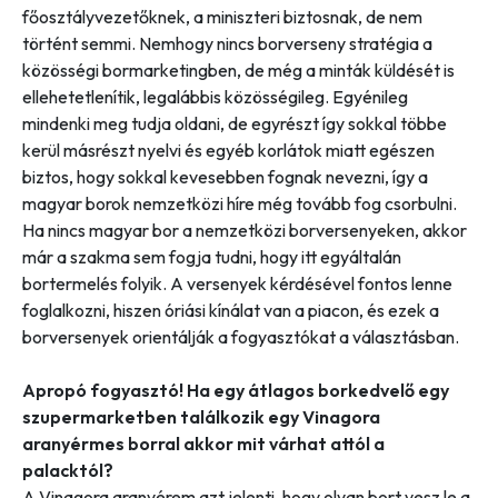
főosztályvezetőknek, a miniszteri biztosnak, de nem
történt semmi. Nemhogy nincs borverseny stratégia a
közösségi bormarketingben, de még a minták küldését is
ellehetetlenítik, legalábbis közösségileg. Egyénileg
mindenki meg tudja oldani, de egyrészt így sokkal többe
kerül másrészt nyelvi és egyéb korlátok miatt egészen
biztos, hogy sokkal kevesebben fognak nevezni, így a
magyar borok nemzetközi híre még tovább fog csorbulni.
Ha nincs magyar bor a nemzetközi borversenyeken, akkor
már a szakma sem fogja tudni, hogy itt egyáltalán
bortermelés folyik. A versenyek kérdésével fontos lenne
foglalkozni, hiszen óriási kínálat van a piacon, és ezek a
borversenyek orientálják a fogyasztókat a választásban.
Apropó fogyasztó! Ha egy átlagos borkedvelő egy
szupermarketben találkozik egy Vinagora
aranyérmes borral akkor mit várhat attól a
palacktól?
A Vinagora aranyérem azt jelenti, hogy olyan bort vesz le a