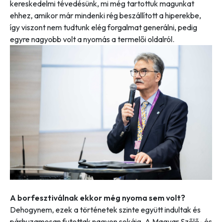
kereskedelmi tévedésünk, mi még tartottuk magunkat
ehhez, amikor már mindenki rég beszállított a hiperekbe,
így viszont nem tudtunk elég forgalmat generálni, pedig
egyre nagyobb volt a nyomás a termelői oldalról.
A borfesztiválnak ekkor még nyoma sem volt?
Dehogynem, ezek a történetek szinte együtt indultak és
párhuzamosan futottak nagyon sokáig. A Magyar Szőlő- és