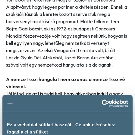
Alapítványt, hogy legyen partner a kivitelezésben. Ennek a
szakkiállításnak a keretei között szerveztük meg a
borversenyt mint kísérő programot. Előtte felkerestem
Böjte Gabi bácsit, aki az 1972-es budapesti Concours
Mondial főszervezője volt, hogy segítsen nekünk, hogyan is
kell egy ilyen nagy, lehetőleg nemzetközi versenyt
megszervezni. Az első Vinagorán 117 minta volt, bírált
László Gyula Dél-Afrikából, Jozef Barna Ausztriából,
szóval volt egy nemzetközi hangulata is a dolognak.
A nemzetközi hangulat nem azonos a nemzetközivé
válással.
Jól látod, de azt is tudni kell, hogy akkoriban indult a nagy
nemzetközi borverseny boom és mi szinte az elejétől ennek
a részesei voltunk. 1994-ben Louis Havaux meghívott a
brüsszeli borversenyre bírálni (ez a Concours Mondial de
Bruxelles – a szerk.), ahol már 900 mintával dolgoztak.
Ez a weboldal sütiket használ - Célunk eléréséhez
Akkoriban a borversenyek az OIV szabályait követték, de
fogadja el a sütiket