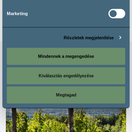
Marketing
Részletek megjelenítése
Mindennek a megengedése
Olvasd el ezeket is!
Kiválasztás engedélyezése
Szakmai
Megtagad