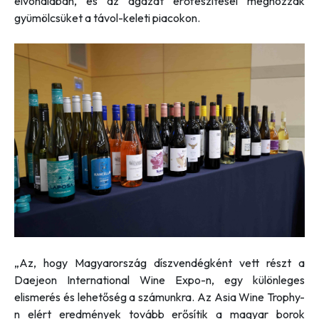
élvonalában, és az ágazat erőfeszítései meghozzák
gyümölcsüket a távol-keleti piacokon.
„Az, hogy Magyarország díszvendégként vett részt a
Daejeon International Wine Expo-n, egy különleges
elismerés és lehetőség a számunkra. Az Asia Wine Trophy-
n elért eredmények tovább erősítik a magyar borok