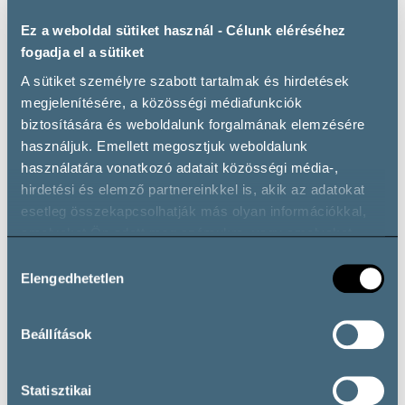
Ez a weboldal sütiket használ - Célunk eléréséhez
Bár a DIWE és az Asia Wine Trophy sikeresen lezárult, a
fogadja el a sütiket
magyar borok népszerűsítő kampánya Dél-Koreában
A sütiket személyre szabott tartalmak és hirdetések
tovább folytatódik. Az elkövetkezendő hónapokban
megjelenítésére, a közösségi médiafunkciók
szakmai borkóstolók és rendezvények révén még több
biztosítására és weboldalunk forgalmának elemzésére
lehetőség nyílik arra, hogy a koreai piac képviselői
használjuk. Emellett megosztjuk weboldalunk
közelebbről is megismerkedjenek a magyar borokkal,
használatára vonatkozó adatait közösségi média-,
erősítve ezzel Magyarország borainak pozícióját és
hirdetési és elemző partnereinkkel is, akik az adatokat
ismertségét az ázsiai országban.
esetleg összekapcsolhatják más olyan információkkal,
amelyeket Ön adott meg számukra, vagy amelyeket
partnereink gyűjtöttek az ő szolgáltatásaik használata
Hozzájárulás
során.
Elengedhetetlen
kiválasztása
Beállítások
Statisztikai