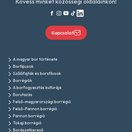
Kövess minket közösségi oldalainkon!
Kapcsolat
A magyar bor története
Bortípusok
Szőlőfajták és borstílusok
Borrégiók
A borfogyasztás kultúrája
Borutazás
Felső-magyarországi borrégió
Felső-Pannon borrégió
Pannon borrégió
Tokaji borrégió
Borászatkereső