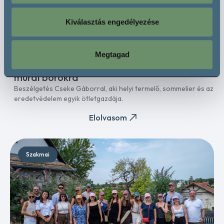
Kiválasztás engedélyezése
2026. augusztus 5.
Megtagad
Mura OEM – Európai eredetvédelem a
murai borokra
Beszélgetés Cseke Gáborral, aki helyi termelő, sommelier és az
eredetvédelem egyik ötletgazdája.
Elolvasom
Szakmai