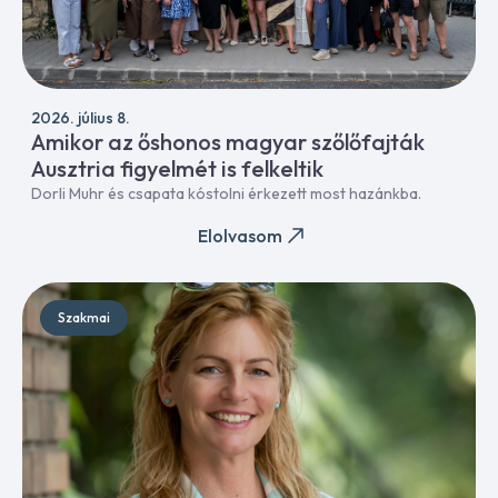
2026. július 8.
Amikor az őshonos magyar szőlőfajták
Ausztria figyelmét is felkeltik
Dorli Muhr és csapata kóstolni érkezett most hazánkba.
Elolvasom
Szakmai