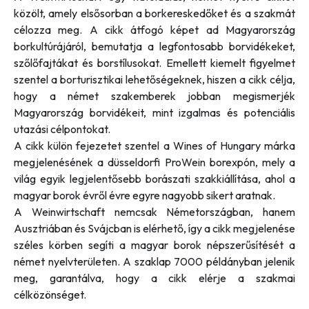
közölt, amely elsősorban a borkereskedőket és a szakmát
célozza meg. A cikk átfogó képet ad Magyarország
borkultúrájáról, bemutatja a legfontosabb borvidékeket,
szőlőfajtákat és borstílusokat. Emellett kiemelt figyelmet
szentel a borturisztikai lehetőségeknek, hiszen a cikk célja,
hogy a német szakemberek jobban megismerjék
Magyarország borvidékeit, mint izgalmas és potenciális
utazási célpontokat.
A cikk külön fejezetet szentel a Wines of Hungary márka
megjelenésének a düsseldorfi ProWein borexpón, mely a
világ egyik legjelentősebb borászati szakkiállítása, ahol a
magyar borok évről évre egyre nagyobb sikert aratnak.
A Weinwirtschaft nemcsak Németországban, hanem
Ausztriában és Svájcban is elérhető, így a cikk megjelenése
széles körben segíti a magyar borok népszerűsítését a
német nyelvterületen. A szaklap 7000 példányban jelenik
meg, garantálva, hogy a cikk elérje a szakmai
célközönséget.