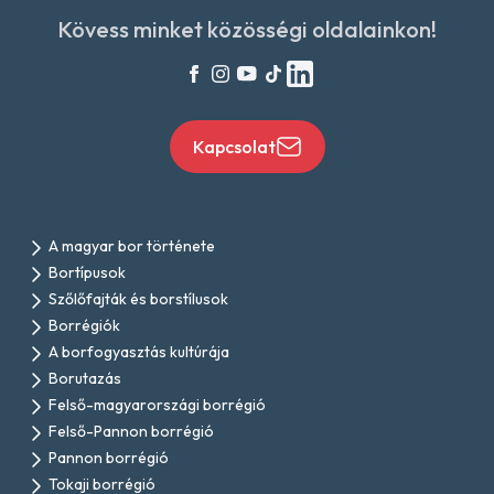
Kövess minket közösségi oldalainkon!
Kapcsolat
A magyar bor története
Bortípusok
Szőlőfajták és borstílusok
Borrégiók
A borfogyasztás kultúrája
Borutazás
Felső-magyarországi borrégió
Felső-Pannon borrégió
Pannon borrégió
Tokaji borrégió