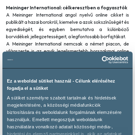
Meininger International: célkeresztben a fogyasztók
A Meininger International angol nyelvű online cikket is
publikált a hazai borokról, kiemelve a azok sokszínűségét és
egyediségét, és egyben bemutatva a különböző
borvidékek jellegzetességeit, a legfontosabb borfajtákat.
A Meininger International nemcsak a német piacon, de
világszerte is az egyik legelismertebb borszakmai online
magazin. A cikk megjelenése így nemzetközi szinten is
hozzájárul a magyar borok ismertségének növeléséhez.
Tovább a Meininger International cikkére
Ez a weboldal sütiket használ - Célunk eléréséhez
fogadja el a sütiket
A sütiket személyre szabott tartalmak és hirdetések
megjelenítésére, a közösségi médiafunkciók
biztosítására és weboldalunk forgalmának elemzésére
használjuk. Emellett megosztjuk weboldalunk
használatára vonatkozó adatait közösségi média-,
hirdetési és elemző partnereinkkel is, akik az adatokat