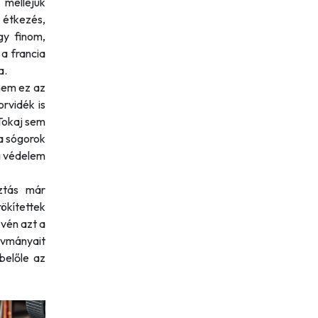
 melléjük
 étkezés,
gy finom,
a francia
a.
nem ez az
rvidék is
 Tokaj sem
a sógorok
i védelem
ztás már
ökítettek
zvén azt a
ívmányait
belőle az