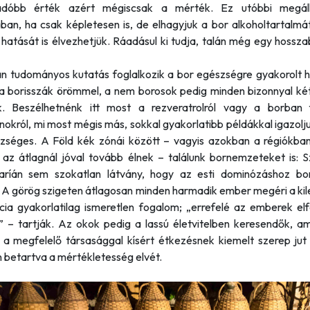
adóbb érték azért mégiscsak a mérték. Ez utóbbi megálla
ban, ha csak képletesen is, de elhagyjuk a bor alkoholtartalmá
hatását is élvezhetjük. Ráadásul ki tudja, talán még egy hossza
n tudományos kutatás foglalkozik a bor egészségre gyakorolt h
a borisszák örömmel, a nem borosok pedig minden bizonnyal ké
. Beszélhetnénk itt most a rezveratrolról vagy a borban f
nokról, mi most mégis más, sokkal gyakorlatibb példákkal igazolj
zséges. A Föld kék zónái között – vagyis azokban a régiókban
az átlagnál jóval tovább élnek – találunk bornemzeteket is: Sz
Ikaríán sem szokatlan látvány, hogy az esti dominózáshoz bo
 A görög szigeten átlagosan minden harmadik ember megéri a kil
ia gyakorlatilag ismeretlen fogalom; „errefelé az emberek elf
” – tartják. Az okok pedig a lassú életvitelben keresendők, a
s a megfelelő társasággal kísért étkezésnek kiemelt szerep jut
 betartva a mértékletesség elvét.