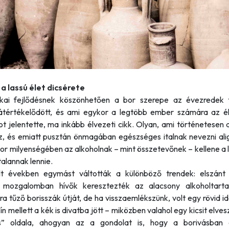
 a lassú élet dicsérete
kai fejlődésnek köszönhetően a bor szerepe az évezredek 
átértékelődött, és ami egykor a legtöbb ember számára az é
t jelentette, ma inkább élvezeti cikk. Olyan, ami történetesen a
z, és emiatt pusztán önmagában egészséges italnak nevezni alig
or milyenségében az alkoholnak – mint összetevőnek – kellene a 
alannak lennie.
t években egymást váltották a különböző trendek: elszánt
 mozgalomban hívők keresztezték az alacsony alkoholtarta
ra tűző borisszák útját, de ha visszaemlékszünk, volt egy rövid i
ín mellett a kék is divatba jött – miközben valahol egy kicsit elves
is” oldala, ahogyan az a gondolat is, hogy a borivásban 