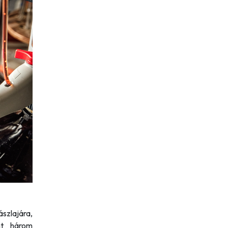
szlajára,
nt három