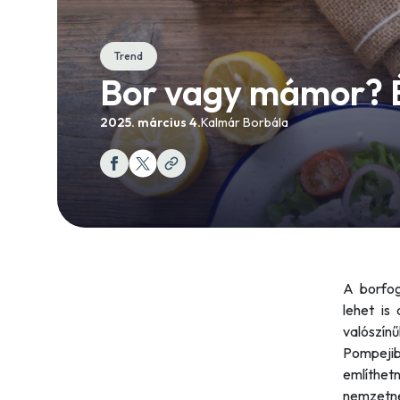
Trend
Bor vagy mámor? É
2025. március 4.
Kalmár Borbála
A borfog
lehet is 
valószín
Pompejib
említhetn
nemzetn