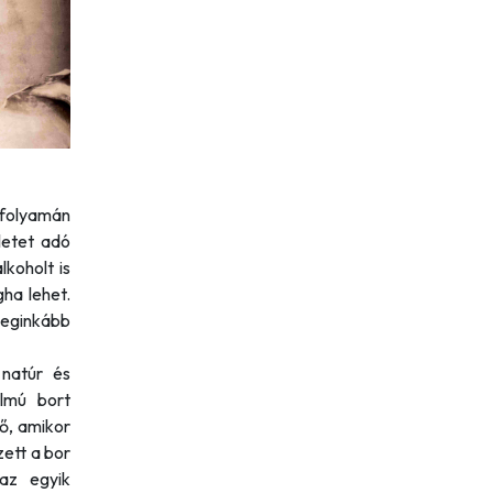
folyamán
letet adó
lkoholt is
ha lehet.
leginkább
 natúr és
lmú bort
dő, amikor
zett a bor
az egyik