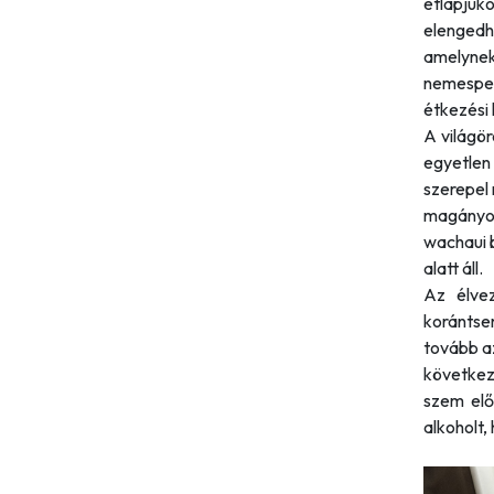
étlapjuk
elengedh
amelynek
nemespen
étkezési 
A világö
egyetlen
szerepel 
magányos
wachaui 
alatt áll.
Az élve
korántse
tovább az
következ
szem elő
alkoholt,