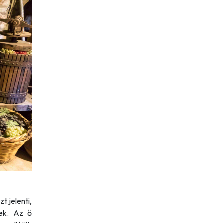
t jelenti,
nek. Az ő