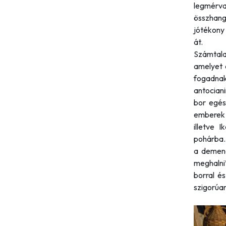
legmérv
összhang
jótékony 
át.
Számtala
amelyet 
fogadnak
antociani
bor egés
emberek 
illetve 
pohárba.
a demenc
meghalni
borral é
szigorúan