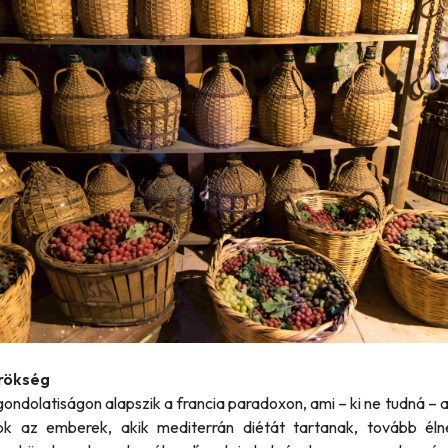
örökség
ondolatiságon alapszik a francia paradoxon, ami – ki ne tudná – az
k az emberek, akik mediterrán diétát tartanak, tovább él