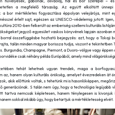
on hüvelyesek, gabonák, olívaolaj, hal és bor szerepel – és
etetlen a megfelelő társaság. Az együtt elköltött ünnepi
 a bor mértékletes fogyasztása éppolyan velejárója, mint e
ésszel érlelt sajt, egészen az UNESCO-védelemig jutott. Igen, 
kultúra 2010-ben felkerült az emberiség szellemi kulturális listájár
rökségeket jegyző egyesület vaskos könyvének lapjain azonban 
 borral összefüggésbe hozható bejegyzés: azt, hogy a Tokaji bo
rajta, talán minden magyar borissza tudja, viszont e tekintetben
. Burgundia, Champagne, Piemont, a Duoro-völgye vagy éppen 
borvidéke csak néhány példa Európából, amely mind világörökség
zetében tehát lehetnek ugyan trendek, maga a borfogyas
m az, hanem olyan kulturális örökség, amelyet évezredeken át ör
ok, akik előttünk voltak, s tehetünk mi is hasonlóképpen, megőri
ő generációnak. S talán nem úgy, hogy a technológia legújabb v
tt tartva nemcsak képletesen, hanem ténylegesen is kivonjuk 
 hanem sokkal inkább úgy, hogy betartjuk a mértékletesség elvét.