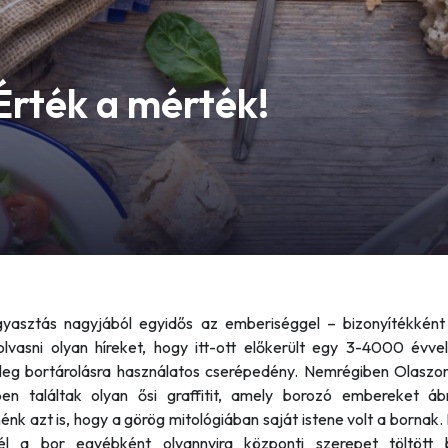
rték a mérték!
yasztás nagyjából egyidős az emberiséggel – bizonyítékként
olvasni olyan híreket, hogy itt-ott előkerült egy 3-4000 évvel 
űleg bortárolásra használatos cserépedény. Nemrégiben Olaszo
en találtak olyan ősi graffitit, amely borozó embereket áb
énk azt is, hogy a görög mitológiában saját istene volt a bornak.
él a bor egyébként olyannyira központi szerepet töltött 