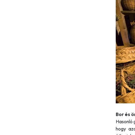
Bor és 
Hasonló g
hogy azo