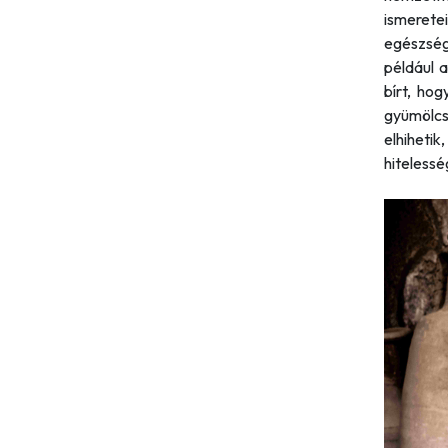
ismeretei
egészség
például 
bírt, hog
gyümölcsö
elhihet
hitelessé