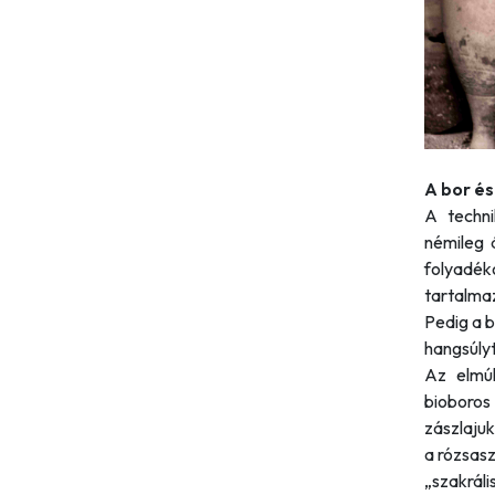
A bor és
A techni
némileg 
folyadéko
tartalma
Pedig a b
hangsúlyt
Az elmúl
bioboros
zászlajuk
a rózsasz
„szakrál