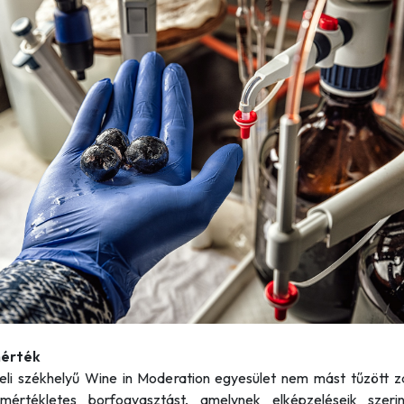
mérték
eli székhelyű Wine in Moderation egyesület nem mást tűzött zá
mértékletes borfogyasztást, amelynek elképzeléseik szeri