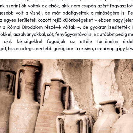
nk szerint ők voltak az elsők, akik nem csupán azért fogyasztot
esebb volt a víznél, de már odafigyeltek a minőségére is. Fe
az egyes területek között rejlő különbségeket – ebben nagy jele
y a Római Birodalom részévé váltak –, de gyakran ízesítették is
kkel, aszalványokkal, sőt, fenyőgyantával is. Ez utóbbit pedig m
ik, akik kétségekkel fogadják az efféle történelmi érde
gét, hiszen a legismertebb görög bor, a retsina, a mai napig így kés