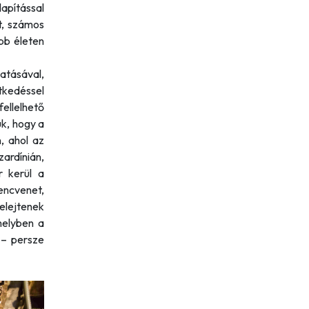
pítással
t, számos
bb életen
atásával,
tkedéssel
ellelhető
uk, hogy a
, ahol az
ardínián,
r kerül a
encvenet,
elejtenek
melyben a
 – persze