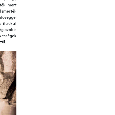
ták, mert
lismerték
ntőséggel
 italukat
ég azok is
kességek
zül.