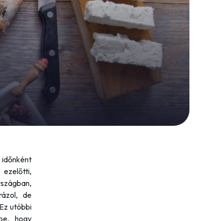
 időnként
ezelőtti,
rszágban,
rázol, de
 Ez utóbbi
be, hogy