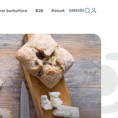
ar borkultúra
B2B
Rólunk
KERESÉS