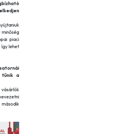
gbízható
elkedjen
yújtaniuk
gy minőség
pai piaci
így lehet
satornái
 tűnik a
 vásárlók
 bevezetni
a második