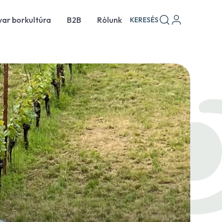
ar borkultúra
B2B
Rólunk
KERESÉS