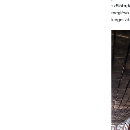
szőlőfajt
meglévő
kiegészít