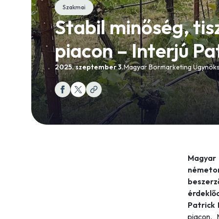
Szakmai
Stabil minőség, tis
piacon – Interjú Pa
2025. szeptember 3.
Magyar Bormarketing Ügynök
Magyar
németor
beszer
érdeklő
Patrick 
piacon. 