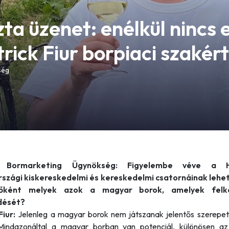
zta üzenet: enélkül nincs
trick Fiur borpiaci szakér
ség
 Bormarketing Ügynökség: Figyelembe véve a 
szági kiskereskedelmi és kereskedelmi csatornáinak lehet
zőként melyek azok a magyar borok, amelyek felke
dését?
Fiur:
Jelenleg a magyar borok nem játszanak jelentős szerepe
Mindazonáltal a magyar borban van potenciál, különösen a