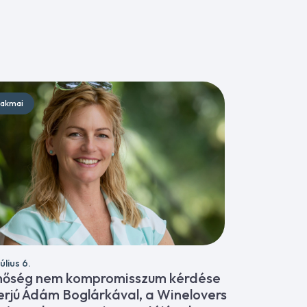
akmai
úlius 6.
nőség nem kompromisszum kérdése
terjú Ádám Boglárkával, a Winelovers