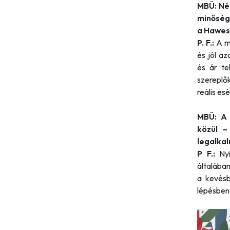
MBÜ: Ném
minősége
a Hawes
P. F.:
A ma
és jól az
és ár te
szereplő
reális es
MBÜ: A 
közül –
legalka
P F.:
Ny
általában
a kevésb
lépésben 