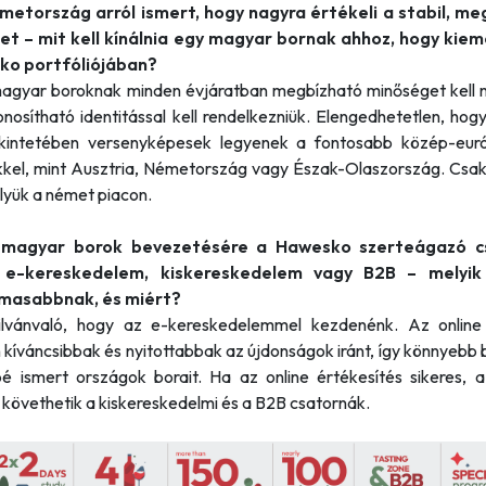
etország arról ismert, hogy nagyra értékeli a stabil, me
t – mit kell kínálnia egy magyar bornak ahhoz, hogy kiem
ko portfóliójában?
gyar boroknak minden évjáratban megbízható minőséget kell n
onosítható identitással kell rendelkezniük. Elengedhetetlen, ho
kintetében versenyképesek legyenek a fontosabb közép-euró
kkel, mint Ausztria, Németország vagy Észak-Olaszország. Csak 
élyük a német piacon.
magyar borok bevezetésére a Hawesko szerteágazó c
 e-kereskedelem, kiskereskedelem vagy B2B – melyik
lmasabbnak, és miért?
ilvánvaló, hogy az e-kereskedelemmel kezdenénk. Az online
 kíváncsibbak és nyitottabbak az újdonságok iránt, így könnyebb
é ismert országok borait. Ha az online értékesítés sikeres, 
követhetik a kiskereskedelmi és a B2B csatornák.