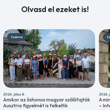
Olvasd el ezeket is!
Szakmai
Sz
2026. július 8.
2026. j
Amikor az őshonos magyar szőlőfajták
A mi
Ausztria figyelmét is felkeltik
– In