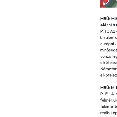
MBÜ: Mi
elérni 
P. F.:
Az 
bizalom a
európai 
minősége
vonzó le
elkötel
Németor
elkötele
MBÜ: Mi
P. F.:
A c
felmérjü
tekintet
reális ké