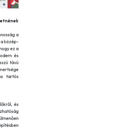
retnének
tonosság a
k a közép-
hogy ez a
modern és
sszú távú
mertsége
a tartós
őkről, és
zhatóság
túlmenően
tépítésben