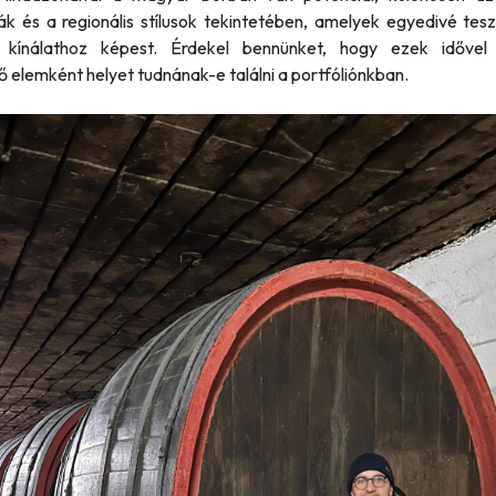
ák és a regionális stílusok tekintetében, amelyek egyedivé tesz
 kínálathoz képest. Érdekel bennünket, hogy ezek idővel 
ő elemként helyet tudnának-e találni a portfóliónkban.