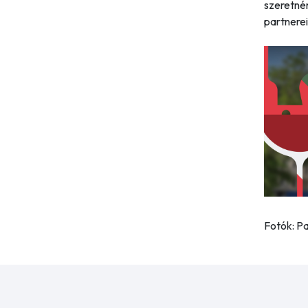
szeretné
partnerei
Fotók: Pa