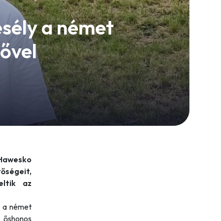
 esély a német
tővel
Hawesko
őségeit,
ltik az
t a német
z őshonos