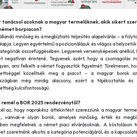
t tanácsol azoknak a magyar termelőknek, akik sikert sze
a német borpiacon?
állandó minőség és a megbízható teljesítés alapelvárás – a foly
lapja. Legyen egyértelmű a pozícionálásuk és világos a helyzetü
kategóriák összefüggésében. Legyenek versenyképesek anélkül, 
t negatívan érintené. Tegyenek azért, hogy a csomagolás 
gyen, ami felkelti a német fogyasztók figyelmét. Türelmesen, ho
ezettséggel közelítsék meg a piacot – a magyar borok is
szágban még mindig alacsony, ezért a tájékoztatás és 
zettség kulcsfontosságú.
t remél a BOR 2025 rendezvénytől?
él az, hogy naprakész áttekintést szerezzünk a magyar termel
k, vannak-e olyan borok, amelyek minőség, érték és megbí
ében megfelelnek a német piaci elvárásoknak. A kóstoláson 
pet szeretnénk alkotni a kategória potenciáljáról, és a kapcsola