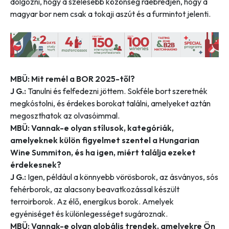
dolgozni, hogy a szélesebb közönség ráébredjen, hogy a
magyar bor nem csak a tokaji aszút és a furmintot jelenti.
MBÜ: Mit remél a BOR 2025-től?
J G.:
Tanulni és felfedezni jöttem. Sokféle bort szeretnék
megkóstolni, és érdekes borokat találni, amelyeket aztán
megoszthatok az olvasóimmal.
MBÜ: Vannak-e olyan stílusok, kategóriák,
amelyeknek külön figyelmet szentel a Hungarian
Wine Summiton, és ha igen, miért találja ezeket
érdekesnek?
J G.:
Igen, például a könnyebb vörösborok, az ásványos, sós
fehérborok, az alacsony beavatkozással készült
terroirborok. Az élő, energikus borok. Amelyek
egyéniséget és különlegességet sugároznak.
MBÜ: Vannak-e olyan globális trendek, amelyekre Ön