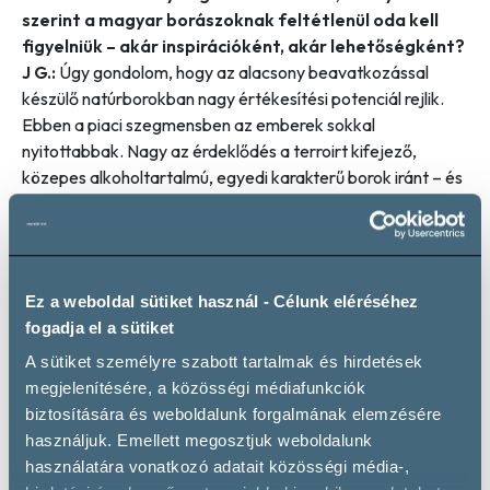
szerint a magyar borászoknak feltétlenül oda kell
figyelniük – akár inspirációként, akár lehetőségként?
J G.:
Úgy gondolom, hogy az alacsony beavatkozással
készülő natúrborokban nagy értékesítési potenciál rejlik.
Ebben a piaci szegmensben az emberek sokkal
nyitottabbak. Nagy az érdeklődés a terroirt kifejező,
közepes alkoholtartalmú, egyedi karakterű borok iránt – és
ezen a területen szerintem Magyarországnak van
keresnivalója. A termelőknek alaposan meg kell fontolniuk,
hogy melyik értékesítési csatornát választják, aztán tenni
azért, hogy a boraik megfeleljenek a csatorna által
Ez a weboldal sütiket használ - Célunk eléréséhez
támasztott követelményeknek. A csomagolásra, beleértve
fogadja el a sütiket
a címkézést is, nagyon oda kell figyelni, amikor valaki egy
exportpiacra akar betörni, és ez azért messze nem a
A sütiket személyre szabott tartalmak és hirdetések
legnehezebben megoldható dolgok egyike.
megjelenítésére, a közösségi médiafunkciók
biztosítására és weboldalunk forgalmának elemzésére
használjuk. Emellett megosztjuk weboldalunk
használatára vonatkozó adatait közösségi média-,