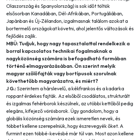
Olaszország és Spanyolország) is sok időt töltök
elsősorban Kanadában, Dél-Afrikában, Portugáliában,
Japánban és Új-Zélandon, izgalmasnak találom azokat a
bortermelő országokat követni, ahol jelentős változások és
fejlődés zajlik.
MBÜ: Tudjuk, hogy nagy tapasztalattal rendelkezik a
borral kapcsolatos technikai fogalmaknak a
nagyközönség számára is befogadható formában
történő elmagyarázásában. Ön szerint melyik
magyar szőlőfajták vagy bortípusok szorulnak
követhetőbb magyarázatra, és miért?
J G.:
Szerintem a hárslevelű, a kékfrankos és a kadarka
roppant érdekes fajták. Az elsőből csodálatos, strukturált
és izgalmas fehérborok készülnek, az utóbbi kettőből pedig
elegáns, kifejező vörösborok. Úgy gondolom, hogy a
globális közönség számára ezek ismeretlen nevek, és
többet kellene szerepelniük, hogy észrevegyék őket. A
furmint ezen többé-kevésbé már túl van. Most azon kellene