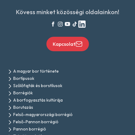
Kövess minket közösségi oldalainkon!
Kapcsolat
A magyar bor története
Bortípusok
Szőlőfajták és borstílusok
Borrégiók
A borfogyasztás kultúrája
Borutazás
Felső-magyarországi borrégió
Felső-Pannon borrégió
Pannon borrégió