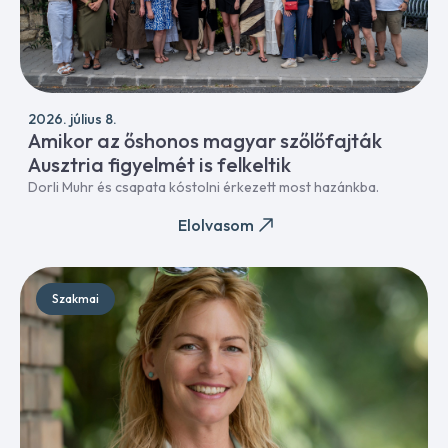
2026. július 8.
Amikor az őshonos magyar szőlőfajták
Ausztria figyelmét is felkeltik
Dorli Muhr és csapata kóstolni érkezett most hazánkba.
Elolvasom
Szakmai