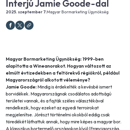
Interjú Jamie Goode-dal
2025. szeptember 7.
Magyar Bormarketing Ügynökség
Magyar Bormarketing Ügynökség: 1999-ben
alapította a Wineanorakot. Hogyan változott az
elmúlt évtizedekben a feltörekvő régiókról, például
Magyarországról alkotott véleménye?
Jamie Goode:
Mindig is érdekelték a kevésbé ismert
borvidékek. Magyarországnak csodálatos adottságú
területei vannak, és a fajták széles választékával
rendelkezik, hogy ezeket az egyedi terroirokat
megjelenítse. Jórészt történelmi okokból eddig csak
töredékét láthattuk annak, hogy mire képes a magyar bor.
A klasszikus bortermelő országokon kívül (Franciaország,