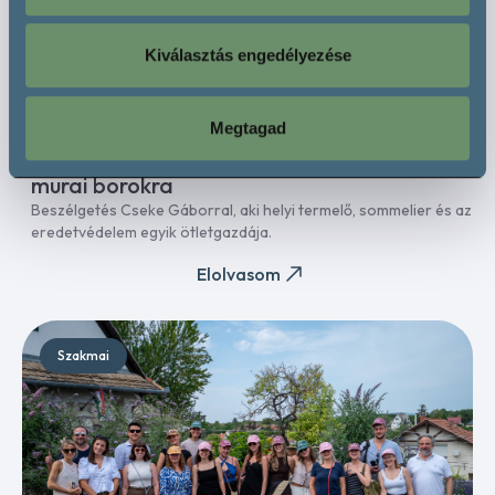
Kiválasztás engedélyezése
Megtagad
2026. augusztus 5.
Mura OEM – Európai eredetvédelem a
murai borokra
Beszélgetés Cseke Gáborral, aki helyi termelő, sommelier és az
eredetvédelem egyik ötletgazdája.
Elolvasom
Szakmai