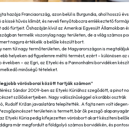
jta hazája Franciaország, azon belül is Burgundia, ahol hosszú é
i a kissé hűvös klímát, és neveli fenyőtobozra emlékeztető formáj
adó fürtjeit. Őshazáján kívül az Amerikai Egyesült Államokban é
zágban termelik viszonylag nagy területen, de a világ számos po
, mert nagyra értékelik a belőle készült bort.
y nem túl nagy termőterületen, de Magyarországon is megtaláljuk
sebb helyeken ad figyelemre méltó termést, ezért – különösen az 
 években – az Egri, az Etyeki és a Pannonhalmi borvidéken készí
iemelkedő minőségű tételeket.
 legjobb vörösborai között tartják számon”
érész Sándor 2009-ben az Etyeki Kúriához szegődött, a pinot noi
ncészet szőlőskertjeiben. Nagy valószínűséggel a korábbi osztrák
, Rudolf Križan javaslatára telepítették. A fajta nem volt idegen 
Pezsgőpincészet területein is termett, bár ők pezsgő alapanyagá
az Etyeki Kúria pedig kifejezetten vörösbort akart készíteni belől
ddigra már megfordult a földgolyó számos borvidékén, és pontos