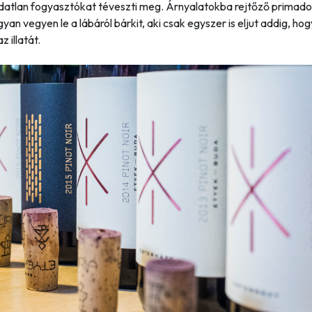
udatlan fogyasztókat téveszti meg. Árnyalatokba rejtőző primad
gyan vegyen le a lábáról bárkit, aki csak egyszer is eljut addig, hog
z illatát.