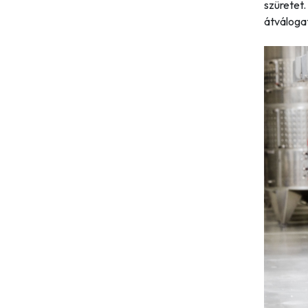
szüretet.
átváloga