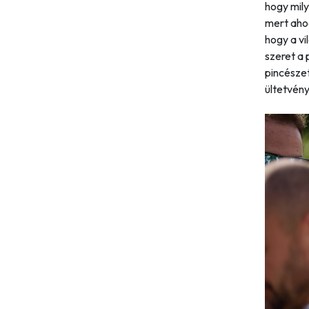
hogy mily
mert aho
hogy a vi
szeret a 
pincészet
ültetvény