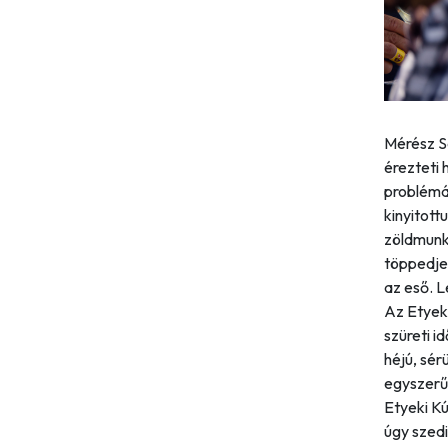
Mérész S
érezteti 
problémá
kinyitott
zöldmunká
töppedjen
az eső. L
Az Etyeki
szüreti i
héjú, sé
egyszerű
Etyeki Kú
úgy szedi