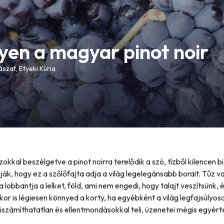
ilyen a magyar pinot noir
szat, Etyeki Kúria
okkal beszélgetve a pinot noirra terelődik a szó, tízből kilencen b
ák, hogy ez a szőlőfajta adja a világ legelegánsabb borait. Tűz v
a lobbantja a lelket, föld, ami nem engedi, hogy talajt veszítsünk, 
kor is légiesen könnyed a korty, ha egyébként a világ legfajsúlyo
 Kiszámíthatatlan és ellentmondásokkal teli, üzenetei mégis egyér