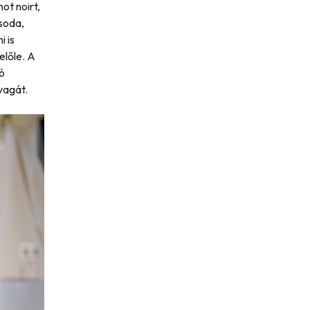
ot noirt,
soda,
 is
előle. A
ó
yagát.