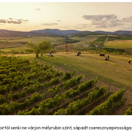
oirtól senki ne várjon mélyrubin színt, sápadt cseresznyepirosság