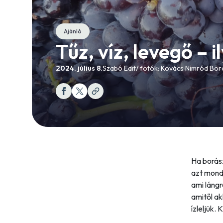
Ajánló
Tűz, víz, levegő – 
2024. július 8.
Szabó Edit/ fotók: Kovács Nimród Borá
Ha borász
azt mondj
ami lángr
amitől ak
ízleljük.