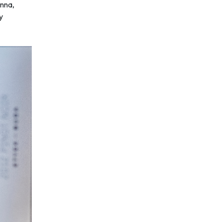
onna,
y