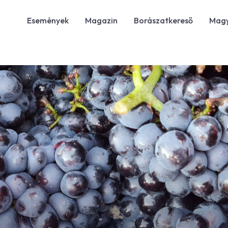
Események
Magazin
Borászatkereső
Magy