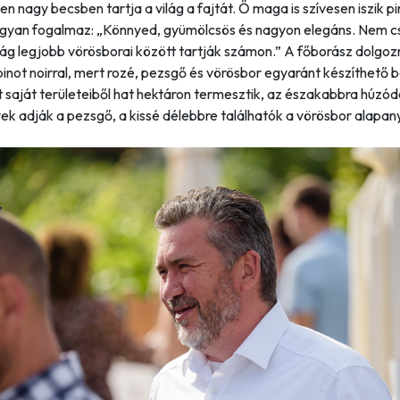
en nagy becsben tartja a világ a fajtát. Ő maga is szívesen iszik pin
gyan fogalmaz:
„Könnyed, gyümölcsös és nagyon elegáns. Nem c
lág legjobb vörösborai között tartják számon.”
A főborász dolgozni
pinot noirral, mert rozé, pezsgő és vörösbor egyaránt készíthető b
 saját területeiből hat hektáron termesztik, az északabbra húzód
ek adják a pezsgő, a kissé délebbre találhatók a vörösbor alapan