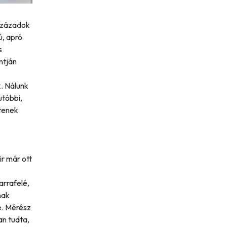
vszázadok
ú, apró
s
ntján
. Nálunk
utóbbi,
tenek
r már ott
arrafelé,
nak
e. Mérész
an tudta,