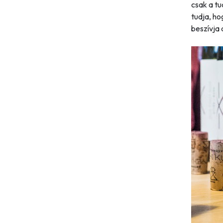
csak a t
tudja, ho
beszívja a