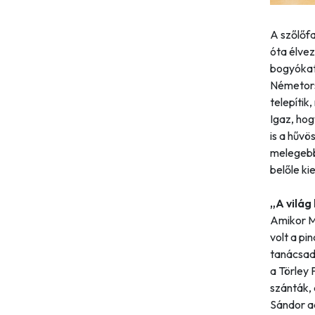
A szőlőfa
óta élvez
bogyókat 
Németors
telepítik
Igaz, hog
is a hűvö
melegebb
belőle k
„A világ
Amikor M
volt a pi
tanácsadó
a Törley 
szánták, 
Sándor a