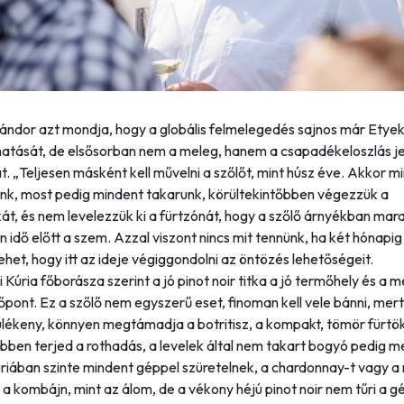
ándor azt mondja, hogy a globális felmelegedés sajnos már Etyek
hatását, de elsősorban nem a meleg, hanem a csapadékeloszlás je
t.
„Teljesen másként kell művelni a szőlőt, mint húsz éve. Akkor m
unk, most pedig mindent takarunk, körültekintőbben végezzük a
t, és nem levelezzük ki a fürtzónát, hogy a szőlő árnyékban mara
 idő előtt a szem. Azzal viszont nincs mit tennünk, ha két hónapig
ehet, hogy itt az ideje végiggondolni az öntözés lehetőségeit.
 Kúria főborásza szerint a jó pinot noir titka a jó termőhely és a 
dőpont. Ez a szőlő nem egyszerű eset, finoman kell vele bánni, mer
rülékeny, könnyen megtámadja a botritisz, a kompakt, tömör fürt
bben terjed a rothadás, a levelek által nem takart bogyó pedig 
riában szinte mindent géppel szüretelnek, a chardonnay-t vagy a
 a kombájn, mint az álom, de a vékony héjú pinot noir nem tűri a g