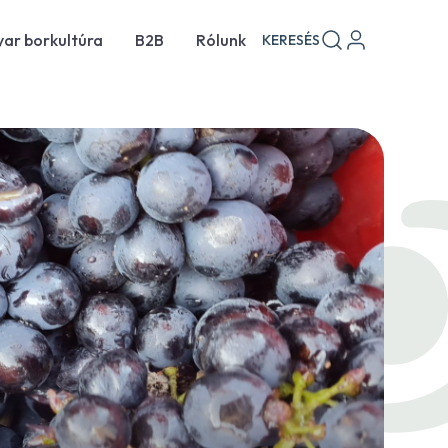
ar borkultúra
B2B
Rólunk
KERESÉS