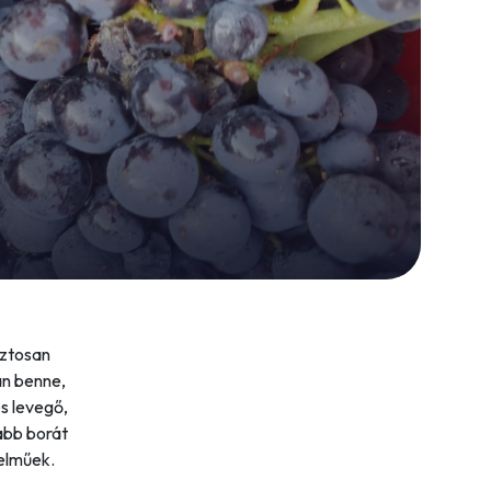
iztosan
an benne,
és levegő,
sabb borát
telműek.