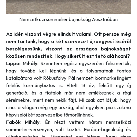
Nemzetközi sommelier bajnokság Ausztriában
Az idén viszont végre elindult valami. Ott persze még
nem tartunk, hogy a két szervezet újraegyesítéséről
beszélgessünk, viszont az országos bajnokságot
közösen rendezitek. Hogy sikerült ezt tető alá hozni?
Lippai Mihály:
Szerintem egész egyszerűen felismertük,
hogy tovább kell lépnünk, és a folyamatnak fontos
katalizátora volt Rókusfalvy Pál nemzeti bormarketingért
felelős kormánybiztos is. Eltelt 13 év, felnőtt egy új
generáció, és a fiatalok már nem emlékeznek a régi
sérelmekre, mert nem nekik fájt. Mi csak azt látjuk, hogy
nincs a világon még egy ország, ahol egy ilyen pici szakma
képviselői két szervezetbe tömörülnének.
Fabók Mihály:
Én részt vettem három nemzetközi
sommelier-versenyen, volt köztük Európa-bajnokság és
világbajnokság is. Mindenhol azt láttam, hogy nincs