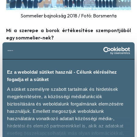
Sommelier bajnokság 2018 / Fotó: Borsmenta
Mi a szerepe a borok értékesítése szempontjából
egy sommelier-nek?
Lippai Mihály:
Minden marketingtevékenység időszakos, a
sommelier viszont folyamatosan közvetíti az információt.
Olyan értékesítő, aki személyes hatással van a vásárlóra,
képes őt befolyásolni, meggyőzni, és pontosan tudja,
Ez a weboldal sütiket használ - Célunk eléréséhez
hogyan lehet egy étkezést egy jó borral és egy hitelesen
fogadja el a sütiket
előadott történettel kulináris élménnyé varázsolni.
Fabók Mihály:
A hitelesség és a szórakoztatás legalább
A sütiket személyre szabott tartalmak és hirdetések
olyan fontos, mint ami a tányéron vagy a pohárban van. Egy
megjelenítésére, a közösségi médiafunkciók
jó sommelier tehát az a hozzáadott érték, amiért az
biztosítására és weboldalunk forgalmának elemzésére
emberek elmennek egy borkóstolóra vagy törzsvendéggé
használjuk. Emellett megosztjuk weboldalunk
válnak egy étteremben. Egy felkészült szakember hamar
használatára vonatkozó adatait közösségi média-,
megismeri a vendég ízlését, és pillanatok alatt képes a
hirdetési és elemző partnereinkkel is, akik az adatokat
legmegfelelőbb bort – vagy akár vizet, esetleg egyéb
esetleg összekapcsolhatják más olyan információkkal,