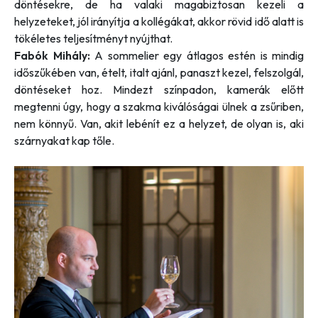
döntésekre, de ha valaki magabiztosan kezeli a
helyzeteket, jól irányítja a kollégákat, akkor rövid idő alatt is
tökéletes teljesítményt nyújthat.
Fabók Mihály:
A sommelier egy átlagos estén is mindig
időszűkében van, ételt, italt ajánl, panaszt kezel, felszolgál,
döntéseket hoz. Mindezt színpadon, kamerák előtt
megtenni úgy, hogy a szakma kiválóságai ülnek a zsűriben,
nem könnyű. Van, akit lebénít ez a helyzet, de olyan is, aki
szárnyakat kap tőle.