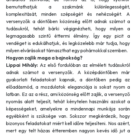
bemutathatjuk a szakmánk különlegességét,
komplexitását, minden szépségét és nehézségét. A
versenyzők a döntőben közönség előtt adnak számot a
tudásukról, tehát bárki végignézheti, hogy milyen a
legmagasabb szintű éttermi élmény. Így egy picit a
vendéget is edukálhatjuk, és legközelebb már tudja, hogy
milyen elvárásokat támaszthat egy pohárnokkal szemben.
Hogyan zajlik maga a bajnokság?
Lippai Mihály:
Az első fordulóban az elméleti tudásukról
adnak számot a versenyzők. A középdöntőben már
gyakorlati feladatokat kapnak, a döntőben pedig az
előadásmód, a mozdulatok eleganciája is sokat nyom a
latban. Ez az a rész, ami közönség előtt zajlik, a versenyző
nyomás alatt teljesít, tehát kénytelen használni azokat a
képességeket, amelyekre a mindennapi munkája során
egyébként is szüksége van. Sokszor megkérdezik, hogy
bizonyos feladatokat miért kell időre teljesíteni. Nos azért,
mert egy telt házas étteremben nagyon kevés idő jut a