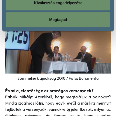
Kiválasztás engedélyezése
borokról, tehát komoly marketingtevékenységet is végez.
Megtagad
Sommelier bajnokság 2018 / Fotó: Borsmenta
És mi a jelentősége az országos versenynek?
Fabók Mihály:
Azonkívül, hogy megtaláljuk a bajnokot?
Mindig izgalmas látni, hogy egyik évről a másikra mennyit
fejlődtek a versenyzők, vannak-e új jelentkezők, milyen az
általános színvonal, de fontos az is, hogy ilyenkor