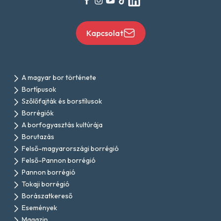
Kapcsolat
A magyar bor története
Bortípusok
Szőlőfajták és borstílusok
Borrégiók
A borfogyasztás kultúrája
Borutazás
Felső-magyarországi borrégió
Felső-Pannon borrégió
Pannon borrégió
Tokaji borrégió
Borászatkereső
Események
Magazin