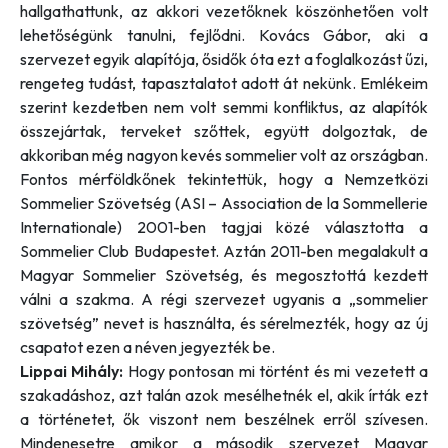
hallgathattunk, az akkori vezetőknek köszönhetően volt
lehetőségünk tanulni, fejlődni. Kovács Gábor, aki a
szervezet egyik alapítója, ősidők óta ezt a foglalkozást űzi,
rengeteg tudást, tapasztalatot adott át nekünk. Emlékeim
szerint kezdetben nem volt semmi konfliktus, az alapítók
összejártak, terveket szőttek, együtt dolgoztak, de
akkoriban még nagyon kevés sommelier volt az országban.
Fontos mérföldkőnek tekintettük, hogy a Nemzetközi
Sommelier Szövetség (ASI – Association de la Sommellerie
Internationale) 2001-ben tagjai közé választotta a
Sommelier Club Budapestet. Aztán 2011-ben megalakult a
Magyar Sommelier Szövetség, és megosztottá kezdett
válni a szakma. A régi szervezet ugyanis a „sommelier
szövetség” nevet is használta, és sérelmezték, hogy az új
csapatot ezen a néven jegyezték be.
Lippai Mihály:
Hogy pontosan mi történt és mi vezetett a
szakadáshoz, azt talán azok mesélhetnék el, akik írták ezt
a történetet, ők viszont nem beszélnek erről szívesen.
Mindenesetre amikor a második szervezet Magyar