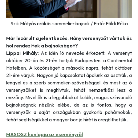
Szik Mátyás örökös sommelier bajnok / Fotó: Földi Réka
Már lezárult a jelentkezés. Hány versenyzőt vártok és
hol rendezitek a bajnokságot?
Lippai Mihály:
Az idén 16 nevezés érkezett. A versenyt
október 20-án és 21-én tartjuk Budapesten, a Continental
Hotelben. A közönséget a második napra, tehát október
21-ére várjuk. Nagyon jó kapcsolatot ápolunk az osztrák, a
lengyel és a szerb sommelier-szövetséggel, és most az ő
versenyzőiket is meghívtuk, tehát nemzetközi lesz a
mezőny. Mivel ők is a legjobbakat küldik, magas színvonalú
bajnokságnak nézünk elébe, de az is fontos, hogy a
versenyzők a saját országukban gyakorló pohárnokok,
tehát segítségükkel a magyar bor jó hírét is öregbíthetjük.
MASOSZ honlapja az eseményről